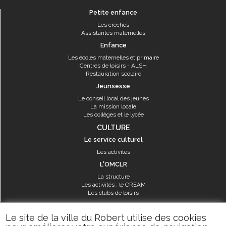
Petite enfance
Les crèches
Assistantes maternelles
Enfance
Les écoles maternelles et primaire
Centres de loisirs - ALSH
Restauration scolaire
Jeunsesse
Le conseil local des jeunes
La mission locale
Les collèges et le lycée
CULTURE
Le service culturel
Les activités
L'OMCLR
La structure
Les activités : le CREAM
Les clubs de loisirs
SPORT
Le site de la ville du Robert utilise des cookies
Les équipements sportifs