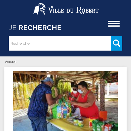
Aller au contenu principal
Accueil
JE
RECHERCHE
Rechercher
Formulaire de recherche
Accueil
Vous êtes ici