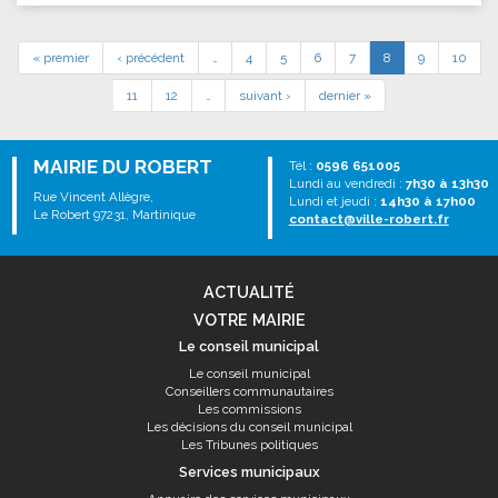
« premier
‹ précédent
…
4
5
6
7
8
9
10
11
12
…
suivant ›
dernier »
MAIRIE DU ROBERT
Tél :
0596 651005
Lundi au vendredi :
7h30 à 13h30
Rue Vincent Allègre,
Lundi et jeudi :
14h30 à 17h00
Le Robert 97231, Martinique
contact@ville-robert.fr
ACTUALITÉ
VOTRE MAIRIE
Le conseil municipal
Le conseil municipal
Conseillers communautaires
Les commissions
Les décisions du conseil municipal
Les Tribunes politiques
Services municipaux