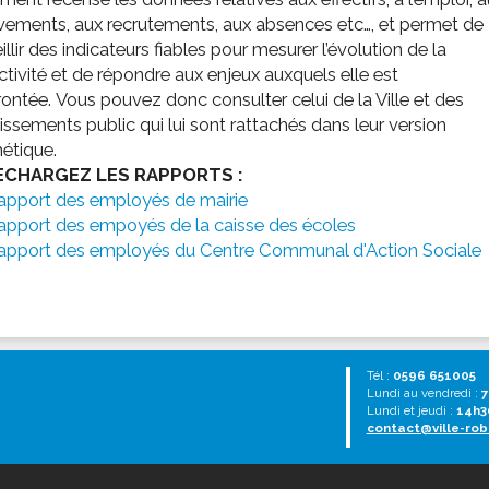
ements, aux recrutements, aux absences etc…, et permet de
illir des indicateurs fiables pour mesurer l’évolution de la
ctivité et de répondre aux enjeux auxquels elle est
ontée. Vous pouvez donc consulter celui de la Ville et des
issements public qui lui sont rattachés dans leur version
étique.
ECHARGEZ LES RAPPORTS :
apport des employés de mairie
apport des empoyés de la caisse des écoles
apport des employés du Centre Communal d'Action Sociale
Tél :
0596 651005
Lundi au vendredi :
7
Lundi et jeudi :
14h3
contact@ville-rob