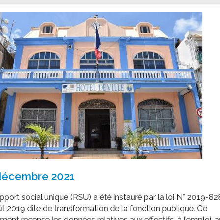
ssion locale
EMPLOI
LE SERVICE CULTUREL
Guide des activ
ollèges et le lycée
Offres d'emploi
Les activités
nseil local des jeunes
SOCIAL-SOLIDARITÉ
ANCE
Le Centre Communal d'Action Social
uration scolaire
Les aides sociales
coles maternelles et primaire
Logement
es de loisirs - ALSH
Antenne Municipale de Développement et de
Cohésion Sociale
rtail famille
Epicerie sociale et solidaire "Rayon de Soleil"
TE ENFANCE
Bornes de collecte de l'ACISE
tantes maternelles
crèches
décembre 2021
pport social unique (RSU) a été instauré par la loi N° 2019-82
t 2019 dite de transformation de la fonction publique. Ce
ent recense les données relatives aux effectifs, à l’emploi, a