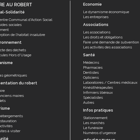
RE AU ROBERT
Economie
al-Solidarité
Le dynamisme économique
Les entreprises
entre Communal d'Action Social
Associations
aides sociales
ement
Les associations
ption de l’habitat insalubre
Les droits et obligations
ironnement
Faire une demande de subvention
Les activités des associations
ecte des déchets
Santé
cules Hors d'Usage
anisme
Médecins
Pharmacies
Dentistes
as géométriques
Opticiens
Laboratoires / Centres médicaux
sentation du robert
Kinésithérapeutes
ire
Infirmiers libéraux
anciens maires
Spécialistes
lets
Autres
risme
Infos pratiques
hébergements
Stationnement
stauration
Les marchés
ctivités
Le funéraire
ites à visiter
Numéros d'urgence
urité