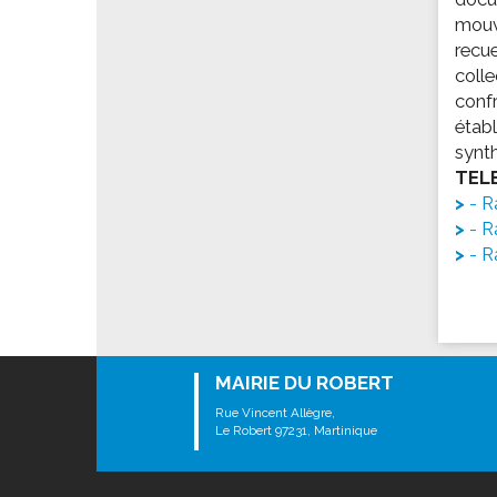
Les associations
mouv
Les droits et obligations
recue
colle
Faire une demande de subvention
confr
Les activités des associations
établ
VIE PRATIQUE
synth
TEL
Les espaces numériques
- R
Infos baignade
- R
Infos sargasse
- R
Toilettes publiques
Stationnement
Les marchés
Le funéraire
MAIRIE DU ROBERT
Numéros d'urgence
Rue Vincent Allègre,
Le Robert 97231, Martinique
SANTÉ
Annuaire santé