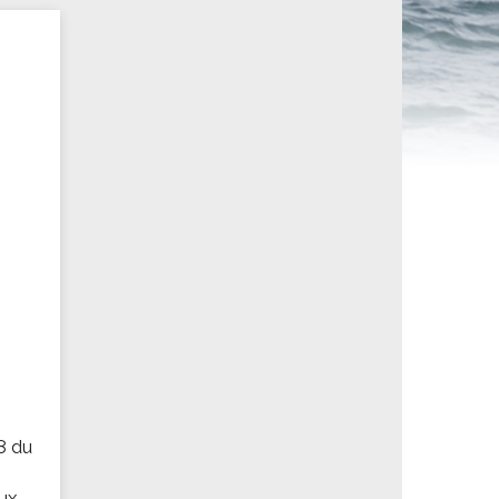
ités sportives
8 du
ux