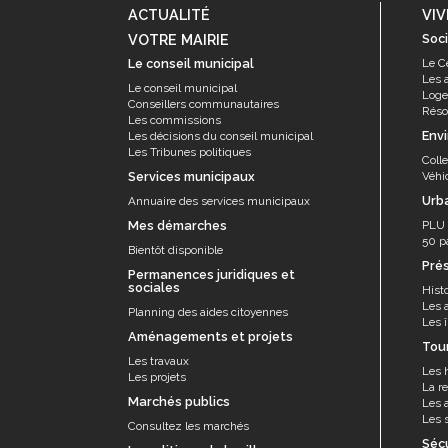
ACTUALITÉ
VIV
VOTRE MAIRIE
Soci
Le conseil municipal
Le C
Les 
Le conseil municipal
Log
Conseillers communautaires
Résor
Les commissions
Env
Les décisions du conseil municipal
Les Tribunes politiques
Coll
Services municipaux
Véhi
Urb
Annuaire des services municipaux
Mes démarches
PLU
50 p
Bientôt disponible
Pré
Permanences juridiques et
sociales
Histo
Les 
Planning des aides citoyennes
Les î
Aménagements et projets
Tou
Les travaux
Les 
Les projets
La re
Marchés publics
Les a
Les s
Consultez les marchés
Séc