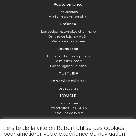
Petite enfance
Les crèches
Assistantes maternelles
Enfance
Les écoles maternelles et primaire
Centres de loisirs - ALSH
Restauration scolaire
Jeunsesse
Le conseil local des jeunes
La mission locale
Les collèges et le lycée
CULTURE
Le service culturel
Les activités
L'OMCLR
La structure
Les activités : le CREAM
Les clubs de loisirs
SPORT
Le site de la ville du Robert utilise des cookies
Les équipements sportifs
pour améliorer votre expérience de navigation
Les aménagements municipaux