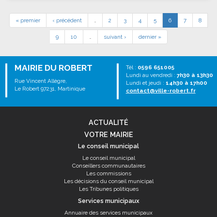
« premier
‹ précédent
…
2
3
4
5
6
7
8
9
10
…
suivant ›
dernier »
MAIRIE DU ROBERT
Tél :
0596 651005
Lundi au vendredi :
7h30 à 13h30
Rue Vincent Allègre,
Lundi et jeudi :
14h30 à 17h00
Le Robert 97231, Martinique
contact@ville-robert.fr
ACTUALITÉ
VOTRE MAIRIE
Le conseil municipal
Le conseil municipal
Conseillers communautaires
Les commissions
Les décisions du conseil municipal
Les Tribunes politiques
Services municipaux
Annuaire des services municipaux