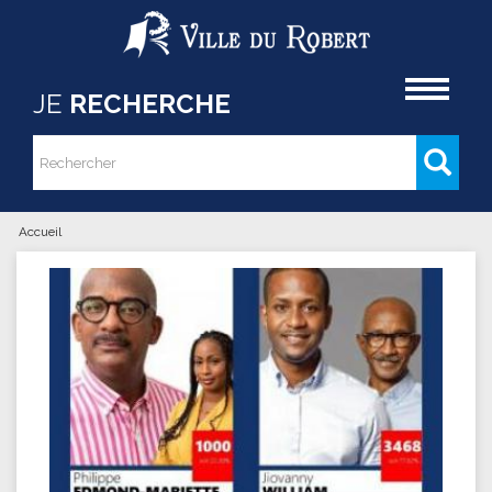
Aller au contenu principal
Accueil
JE
RECHERCHE
Rechercher
Formulaire de recherche
Accueil
Vous êtes ici