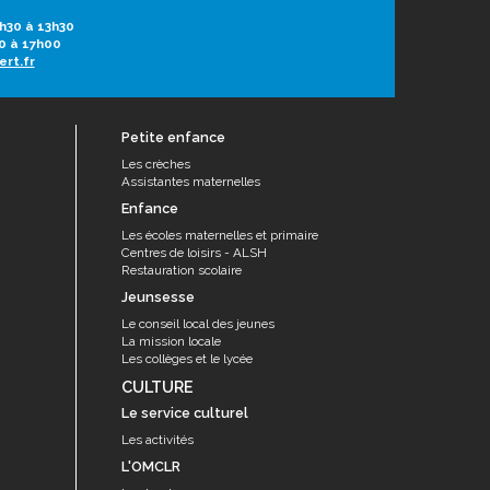
h30 à 13h30
0 à 17h00
ert.fr
Petite enfance
Les crèches
Assistantes maternelles
Enfance
Les écoles maternelles et primaire
Centres de loisirs - ALSH
Restauration scolaire
Jeunsesse
Le conseil local des jeunes
La mission locale
Les collèges et le lycée
CULTURE
Le service culturel
Les activités
L'OMCLR