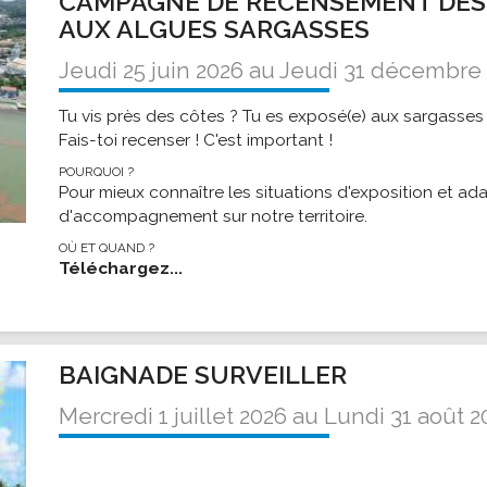
CAMPAGNE DE RECENSEMENT DES
ssion locale
EMPLOI
LE SERVICE CULTUREL
Guide des activ
AUX ALGUES SARGASSES
ollèges et le lycée
Offres d'emploi
Les activités
Jeudi 25 juin 2026
au
Jeudi 31 décembre
nseil local des jeunes
SOCIAL-SOLIDARITÉ
Tu vis près des côtes ? Tu es exposé(e) aux sargasses
ANCE
Le Centre Communal d'Action Social
Fais-toi recenser ! C'est important !
uration scolaire
Les aides sociales
POURQUOI ?
coles maternelles et primaire
Pour mieux connaître les situations d'exposition et ada
Logement
d'accompagnement sur notre territoire.
es de loisirs - ALSH
Antenne Municipale de Développement et de
Cohésion Sociale
OÙ ET QUAND ?
rtail famille
Téléchargez...
Epicerie sociale et solidaire "Rayon de Soleil"
TE ENFANCE
Bornes de collecte de l'ACISE
tantes maternelles
crèches
BAIGNADE SURVEILLER
Mercredi 1 juillet 2026
au
Lundi 31 août 2