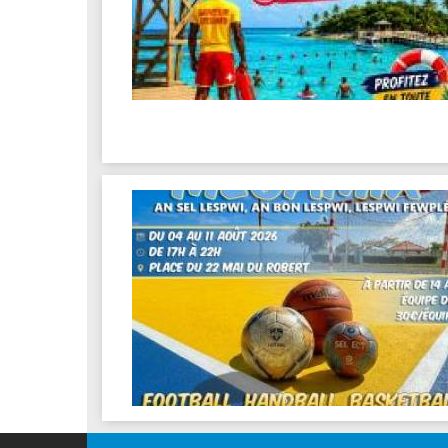
Les associations
Les droits et obligations
Faire une demande de subvention
Les activités des associations
VIE PRATIQUE
Les espaces numériques
Infos baignade
Infos sargasse
Toilettes publiques
Stationnement
Les marchés
Le funéraire
Numéros d'urgence
SANTÉ
Annuaire santé