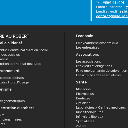
Tél :
0596 651005
Lundi au vendredi :
7
Lundi et jeudi :
14h3
contact@ville-rob
RE AU ROBERT
Economie
al-Solidarité
Le dynamisme économique
Les entreprises
entre Communal d'Action Social
Associations
aides sociales
ement
Les associations
ption de l’habitat insalubre
Les droits et obligations
ironnement
Faire une demande de subvention
Les activités des associations
ecte des déchets
Santé
cules Hors d'Usage
anisme
Médecins
Pharmacies
Dentistes
as géométriques
Opticiens
Laboratoires / Centres médicaux
sentation du robert
Kinésithérapeutes
ire
Infirmiers libéraux
anciens maires
Spécialistes
lets
Autres