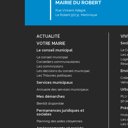
MAIRIE DU ROBERT
Rue Vincent Allègre,
Le Robert 97231, Martinique
ACTUALITÉ
VIV
VOTRE MAIRIE
Soci
Le conseil municipal
Le C
Les 
Le conseil municipal
Log
Conseillers communautaires
Résor
Les commissions
Env
Les décisions du conseil municipal
Les Tribunes politiques
Coll
Services municipaux
Véhi
Urb
Annuaire des services municipaux
Mes démarches
PLU
50 p
Bientôt disponible
Pré
Permanences juridiques et
sociales
Histo
Les 
Planning des aides citoyennes
Les î