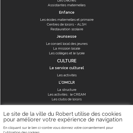
Les crèches
Assistantes maternelles
Enfance
Les écoles maternelles et primaire
Centres de loisirs - ALSH
Restauration scolaire
Jeunsesse
Le conseil local des jeunes
La mission locale
Les collèges et le lycée
CULTURE
Le service culturel
Les activités
L'OMCLR
La structure
Les activités : le CREAM
Les clubs de loisirs
SPORT
Le site de la ville du Robert utilise des cookies
Les équipements sportifs
pour améliorer votre expérience de navigation
Les aménagements municipaux
En cliquant sur le lien ci-contre vous donnez votre consentement pour
Les activités
l'utilisation des cookies.