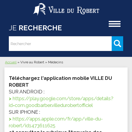
Aller au contenu principal
Accueil
JE
RECHERCHE
Rechercher
Formulaire de recherche
Accueil
»
Vivre au Robert
»
Médecins
Vous êtes ici
Téléchargez l'application mobile VILLE DU
ROBERT
SUR ANDROID :
https://play.google.com/store/apps/details?
id=com.goodbarber.villedurobertofficiel
SUR IPHONE :
https://apps.apple.com/fr/app/ville-du-
robert/id1473611625