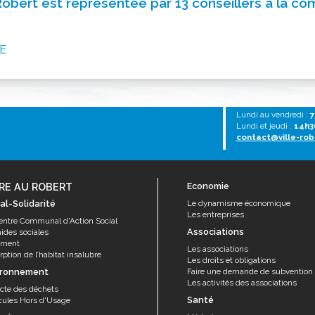
 Robert est représentée par 13 conseillers à la
ssion locale
EMPLOI
LE SERVICE CULTUREL
Guide des activ
ollèges et le lycée
Offres d'emploi
Les activités
E
nseil local des jeunes
SOCIAL-SOLIDARITÉ
ANCE
Le Centre Communal d'Action Social
uration scolaire
Les aides sociales
Tél :
0596 651005
Lundi au vendredi :
7
coles maternelles et primaire
Logement
Lundi et jeudi :
14h3
contact@ville-rob
es de loisirs - ALSH
Antenne Municipale de Développement et de
Cohésion Sociale
rtail famille
Epicerie sociale et solidaire "Rayon de Soleil"
RE AU ROBERT
Economie
TE ENFANCE
Bornes de collecte de l'ACISE
al-Solidarité
Le dynamisme économique
tantes maternelles
Les entreprises
entre Communal d'Action Social
crèches
Associations
aides sociales
ement
Les associations
ption de l’habitat insalubre
Les droits et obligations
ironnement
Faire une demande de subvention
Les activités des associations
ecte des déchets
Santé
cules Hors d'Usage