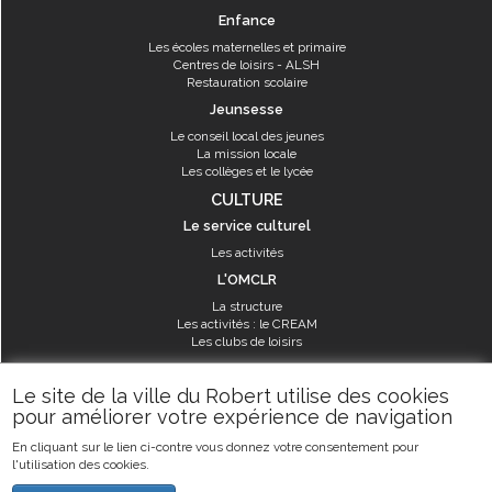
Enfance
Les écoles maternelles et primaire
Centres de loisirs - ALSH
Restauration scolaire
Jeunsesse
Le conseil local des jeunes
La mission locale
Les collèges et le lycée
CULTURE
Le service culturel
Les activités
L'OMCLR
La structure
Les activités : le CREAM
Les clubs de loisirs
SPORT
Le site de la ville du Robert utilise des cookies
Les équipements sportifs
pour améliorer votre expérience de navigation
Les aménagements municipaux
En cliquant sur le lien ci-contre vous donnez votre consentement pour
Les activités
l'utilisation des cookies.
Les activités du service des sports