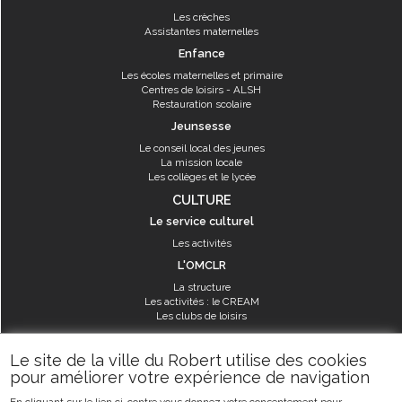
Les crèches
Assistantes maternelles
Enfance
Les écoles maternelles et primaire
Centres de loisirs - ALSH
Restauration scolaire
Jeunsesse
Le conseil local des jeunes
La mission locale
Les collèges et le lycée
CULTURE
Le service culturel
Les activités
L'OMCLR
La structure
Les activités : le CREAM
Les clubs de loisirs
SPORT
Le site de la ville du Robert utilise des cookies
Les équipements sportifs
pour améliorer votre expérience de navigation
Les aménagements municipaux