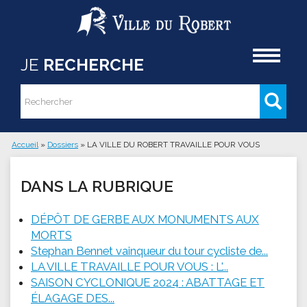
Aller au contenu principal
Accueil
JE
RECHERCHE
Rechercher
Formulaire de recherche
Accueil
»
Dossiers
»
LA VILLE DU ROBERT TRAVAILLE POUR VOUS
Vous êtes ici
DANS LA RUBRIQUE
DÉPÔT DE GERBE AUX MONUMENTS AUX
MORTS
Stephan Bennet vainqueur du tour cycliste de...
LA VILLE TRAVAILLE POUR VOUS : L'...
SAISON CYCLONIQUE 2024 : ABATTAGE ET
ÉLAGAGE DES...