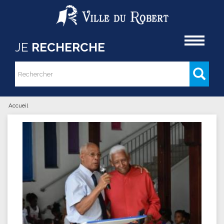
Aller au contenu principal
Accueil
JE
RECHERCHE
Rechercher
Formulaire de recherche
Accueil
Vous êtes ici