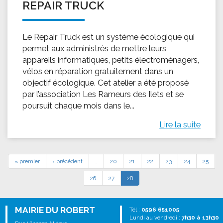
REPAIR TRUCK
Le Repair Truck est un système écologique qui
permet aux administrés de mettre leurs
appareils informatiques, petits électroménagers,
vélos en réparation gratuitement dans un
objectif écologique. Cet atelier a été proposé
par l’association Les Rameurs des Ilets et se
poursuit chaque mois dans le...
Lire la suite
« premier
‹ précédent
…
20
21
22
23
24
25
26
27
28
MAIRIE DU ROBERT
Tél :
0596 651005
Lundi au vendredi :
7h30 à 13h30