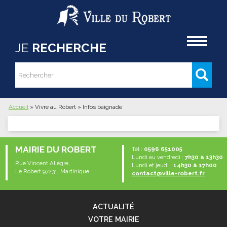
Aller au contenu principal
Accueil
JE
RECHERCHE
Rechercher
Formulaire de recherche
Accueil
»
Vivre au Robert
»
Infos baignade
Vous êtes ici
MAIRIE DU ROBERT
Tél :
0596 651005
Lundi au vendredi :
7h30 à 13h30
Rue Vincent Allègre,
Lundi et jeudi :
14h30 à 17h00
Le Robert 97231, Martinique
contact@ville-robert.fr
ACTUALITÉ
VOTRE MAIRIE