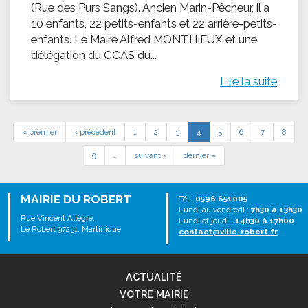
(Rue des Purs Sangs). Ancien Marin-Pêcheur, il a
10 enfants, 22 petits-enfants et 22 arrière-petits-
enfants. Le Maire Alfred MONTHIEUX et une
délégation du CCAS du...
Lire la suite
« premier
‹ précédent
1
2
3
4
5
6
7
8
9
…
suivant ›
dernier »
MAIRIE DU ROBERT
Tél :
0596 651005
Lundi au vendredi :
7h30 à 13h30
Rue Vincent Allègre,
Lundi et jeudi :
14h30 à 17h00
Le Robert 97231, Martinique
contact@ville-robert.fr
ACTUALITÉ
VOTRE MAIRIE