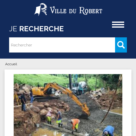
Aller au contenu principal
Accueil
JE
RECHERCHE
Rechercher
Formulaire de recherche
Accueil
Vous êtes ici