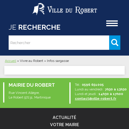
Aller au contenu principal
Accueil
JE
RECHERCHE
Rechercher
Formulaire de recherche
Accueil
»
Vivre au Robert
»
Infos sargasse
Vous êtes ici
MAIRIE DU ROBERT
Tél :
0596 651005
Lundi au vendredi :
7h30 à 13h30
Rue Vincent Allègre,
Lundi et jeudi :
14h30 à 17h00
Le Robert 97231, Martinique
contact@ville-robert.fr
ACTUALITÉ
VOTRE MAIRIE