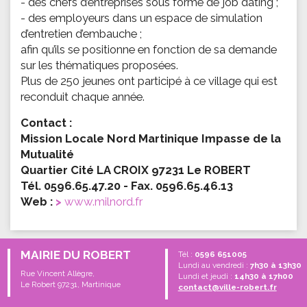
- des chefs d’entreprises sous forme de job dating ;
- des employeurs dans un espace de simulation
d’entretien d’embauche ;
afin qu’ils se positionne en fonction de sa demande
sur les thématiques proposées.
Plus de 250 jeunes ont participé à ce village qui est
reconduit chaque année.
Contact :
Mission Locale Nord Martinique Impasse de la
Mutualité
Quartier Cité LA CROIX 97231 Le ROBERT
Tél. 0596.65.47.20 - Fax. 0596.65.46.13
Web :
www.milnord.fr
MAIRIE DU ROBERT
Tél :
0596 651005
Lundi au vendredi :
7h30 à 13h30
Rue Vincent Allègre,
Lundi et jeudi :
14h30 à 17h00
Le Robert 97231, Martinique
contact@ville-robert.fr