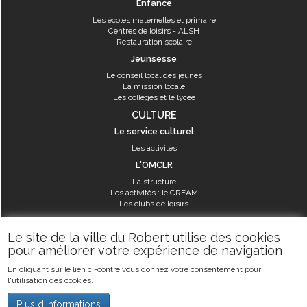
Enfance
Les écoles maternelles et primaire
Centres de loisirs - ALSH
Restauration scolaire
Jeunsesse
Le conseil local des jeunes
La mission locale
Les collèges et le lycée
CULTURE
Le service culturel
Les activités
L'OMCLR
La structure
Les activités : le CREAM
Les clubs de loisirs
SPORT
Le site de la ville du Robert utilise des cookies
Les équipements sportifs
pour améliorer votre expérience de navigation
Les aménagements municipaux
En cliquant sur le lien ci-contre vous donnez votre consentement pour
Les activités
l'utilisation des cookies.
Les activités du service des sports
Guide des activités sportives
Plus d'informations