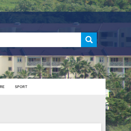
recherche
RE
SPORT
ENTS SPORTIFS
nts municipaux
S
u service des sports