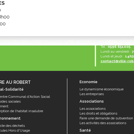
ES
ssion locale
EMPLOI
LE SERVICE CULTUREL
Guide des activ
0
ollèges et le lycée
Offres d'emploi
Les activités
8h00
h00
nseil local des jeunes
SOCIAL-SOLIDARITÉ
ANCE
Le Centre Communal d'Action Social
uration scolaire
Les aides sociales
Tél :
0596 651005
Lundi au vendredi :
7
coles maternelles et primaire
Logement
Lundi et jeudi :
14h3
es de loisirs - ALSH
Antenne Municipale de Développement et de
contact@ville-rob
Cohésion Sociale
rtail famille
Epicerie sociale et solidaire "Rayon de Soleil"
TE ENFANCE
RE AU ROBERT
Economie
Bornes de collecte de l'ACISE
al-Solidarité
Le dynamisme économique
tantes maternelles
Les entreprises
entre Communal d'Action Social
crèches
Associations
aides sociales
ement
Les associations
ption de l’habitat insalubre
Les droits et obligations
ironnement
Faire une demande de subvention
Les activités des associations
ecte des déchets
Santé
cules Hors d'Usage