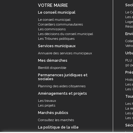
VOTRE MAIRIE
Soci
Le conseil municipal
Le C
Les 
Le conseil municipal
Log
Conseillers communautaires
Résor
Les commissions
Env
Les décisions du conseil municipal
Les Tribunes politiques
Coll
Services municipaux
Véhi
Urb
Annuaire des services municipaux
Mes démarches
PLU
50 p
Bientôt disponible
Pré
Permanences juridiques et
sociales
Histo
Les 
Planning des aides citoyennes
Les î
Aménagements et projets
Tou
Les travaux
Les 
Les projets
La re
Marchés publics
Les a
Les s
Consultez les marchés
Séc
La politique de la ville
La p