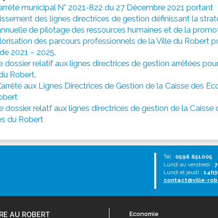
l’arrêté municipal N° 2021-822 du 27 Décembre 2021 portant
issement des lignes directrices de gestion définissant la strat
annuelle de pilotage des ressources humaines et de la promo
lorisation des parcours professionnels de la Ville du Robert p
de 2021 – 2025,
le dossier relatif aux lignes directrices de gestion arrêtées pour
 du Robert.
L’arrêté aux Lignes Directrices de Gestion de la Caisse des Ec
obert
le dossier relatf aux lignes directrices de gestion de la Caisse
es du Robert
Tél :
0596 651005
Lundi au vendredi :
7
Lundi et jeudi :
14h3
contact@ville-rob
RE AU ROBERT
Economie