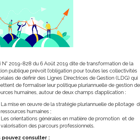
ssion locale
EMPLOI
LE SERVICE CULTUREL
Guide des activ
ollèges et le lycée
Offres d'emploi
Les activités
nseil local des jeunes
SOCIAL-SOLIDARITÉ
ANCE
Le Centre Communal d'Action Social
uration scolaire
Les aides sociales
coles maternelles et primaire
Logement
i N° 2019-828 du 6 Août 2019 dite de transformation de la
es de loisirs - ALSH
Antenne Municipale de Développement et de
ion publique prévoit l’obligation pour toutes les collectivités
Cohésion Sociale
rtail famille
toriales de définir des Lignes Directrices de Gestion (LDG) qui
Epicerie sociale et solidaire "Rayon de Soleil"
ttent de formaliser leur politique pluriannuelle de gestion d
TE ENFANCE
Bornes de collecte de l'ACISE
urces humaines, autour de deux champs d’application :
tantes maternelles
crèches
La mise en œuvre de la stratégie pluriannuelle de pilotage 
ressources humaines ;
Les orientations générales en matière de promotion et de
valorisation des parcours professionnels.
 pouvez consulter :