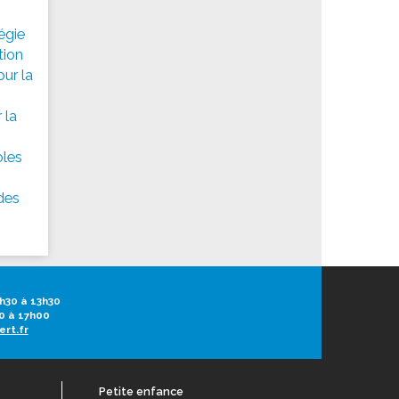
égie
tion
our la
 la
oles
 des
h30 à 13h30
0 à 17h00
ert.fr
Petite enfance