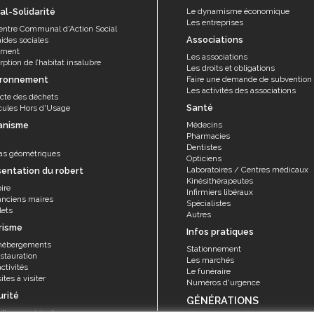
al-Solidarité
Le dynamisme économique
Les entreprises
entre Communal d'Action Social
Associations
aides sociales
ement
Les associations
ption de l’habitat insalubre
Les droits et obligations
ironnement
Faire une demande de subvention
Les activités des associations
ecte des déchets
Santé
cules Hors d'Usage
anisme
Médecins
Pharmacies
Dentistes
as géométriques
Opticiens
Laboratoires / Centres médicaux
sentation du robert
Kinésithérapeutes
ire
Infirmiers libéraux
anciens maires
Spécialistes
lets
Autres
risme
Infos pratiques
hébergements
Stationnement
stauration
Les marchés
ctivités
Le funéraire
ites à visiter
Numéros d'urgence
urité
GÉNÉRATIONS
olice municipale