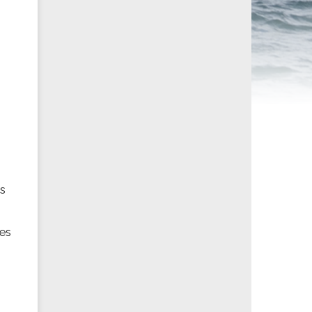
ités sportives
es
des