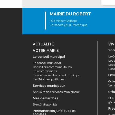
Les associations
Les droits et obligations
MAIRIE DU ROBERT
Faire une demande de subvention
Rue Vincent Allègre,
Les activités des associations
Le Robert 97231, Martinique
VIE PRATIQUE
Les espaces numériques
ACTUALITÉ
VIV
Infos baignade
VOTRE MAIRIE
Soci
Le conseil municipal
Le C
Infos sargasse
Les 
Le conseil municipal
Toilettes publiques
Log
Conseillers communautaires
Résor
Les commissions
Stationnement
Env
Les décisions du conseil municipal
Les Tribunes politiques
Les marchés
Coll
Services municipaux
Véhi
Le funéraire
Urb
Annuaire des services municipaux
Numéros d'urgence
Mes démarches
PLU
50 p
SANTÉ
Bientôt disponible
Pré
Permanences juridiques et
Annuaire santé
sociales
Histo