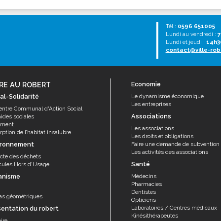
Tél :
0596 651005
Lundi au vendredi :
7
Lundi et jeudi :
14h3
contact@ville-rob
RE AU ROBERT
Economie
al-Solidarité
Le dynamisme économique
Les entreprises
entre Communal d'Action Social
Associations
aides sociales
ement
Les associations
ption de l’habitat insalubre
Les droits et obligations
ironnement
Faire une demande de subvention
Les activités des associations
ecte des déchets
Santé
cules Hors d'Usage
anisme
Médecins
Pharmacies
Dentistes
as géométriques
Opticiens
Laboratoires / Centres médicaux
sentation du robert
Kinésithérapeutes
ire