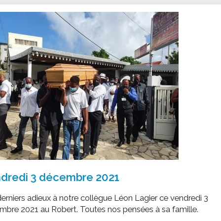
ssion locale
EMPLOI
LE SERVICE CULTUREL
Guide des activ
ollèges et le lycée
Offres d'emploi
Les activités
nseil local des jeunes
SOCIAL-SOLIDARITÉ
ANCE
Le Centre Communal d'Action Social
uration scolaire
Les aides sociales
coles maternelles et primaire
Logement
es de loisirs - ALSH
Antenne Municipale de Développement et de
Cohésion Sociale
rtail famille
Epicerie sociale et solidaire "Rayon de Soleil"
TE ENFANCE
Bornes de collecte de l'ACISE
tantes maternelles
crèches
dredi 3 décembre 2021
erniers adieux à notre collègue Léon Lagier ce vendredi 3
mbre 2021 au Robert. Toutes nos pensées à sa famille.