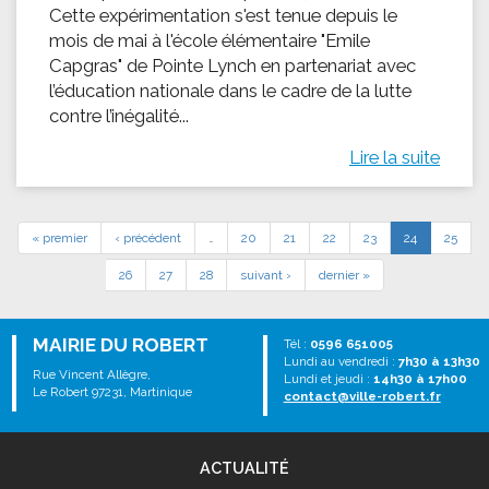
Cette expérimentation s'est tenue depuis le
mois de mai à l'école élémentaire "Emile
Capgras" de Pointe Lynch en partenariat avec
l’éducation nationale dans le cadre de la lutte
contre l’inégalité...
Lire la suite
« premier
‹ précédent
…
20
21
22
23
24
25
26
27
28
suivant ›
dernier »
MAIRIE DU ROBERT
Tél :
0596 651005
Lundi au vendredi :
7h30 à 13h30
Rue Vincent Allègre,
Lundi et jeudi :
14h30 à 17h00
Le Robert 97231, Martinique
contact@ville-robert.fr
ACTUALITÉ