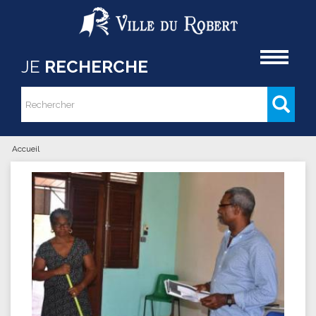
Aller au contenu principal
Accueil
JE
RECHERCHE
Rechercher
Formulaire de recherche
Accueil
Vous êtes ici