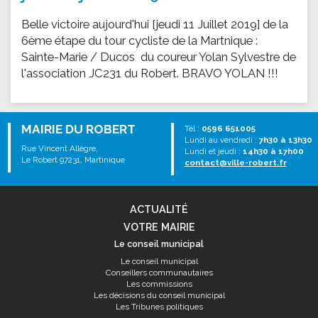
Belle victoire aujourd'hui [jeudi 11 Juillet 2019] de la
6ème étape du tour cycliste de la Martnique :
Sainte-Marie / Ducos du coureur Yolan Sylvestre de
l'association JC231 du Robert. BRAVO YOLAN !!!
MAIRIE DU ROBERT
Tél :
0596 651005
Lundi au vendredi :
7h30 à 13h30
Rue Vincent Allègre,
Lundi et jeudi :
14h30 à 17h00
Le Robert 97231, Martinique
contact@ville-robert.fr
ACTUALITÉ
VOTRE MAIRIE
Le conseil municipal
Le conseil municipal
Conseillers communautaires
Les commissions
Les décisions du conseil municipal
Les Tribunes politiques