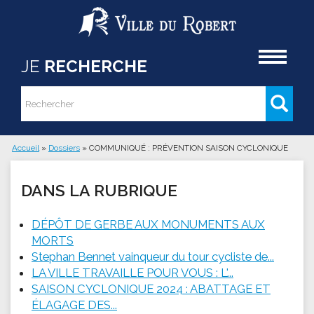
Aller au contenu principal
Accueil
JE
RECHERCHE
Rechercher
Formulaire de recherche
Accueil
»
Dossiers
»
COMMUNIQUÉ : PRÉVENTION SAISON CYCLONIQUE
Vous êtes ici
DANS LA RUBRIQUE
DÉPÔT DE GERBE AUX MONUMENTS AUX
MORTS
Stephan Bennet vainqueur du tour cycliste de...
LA VILLE TRAVAILLE POUR VOUS : L'...
SAISON CYCLONIQUE 2024 : ABATTAGE ET
ÉLAGAGE DES...