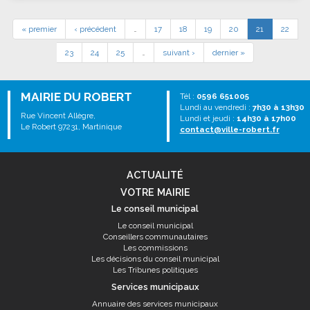
« premier
‹ précédent
…
17
18
19
20
21
22
23
24
25
…
suivant ›
dernier »
MAIRIE DU ROBERT
Tél :
0596 651005
Lundi au vendredi :
7h30 à 13h30
Rue Vincent Allègre,
Lundi et jeudi :
14h30 à 17h00
Le Robert 97231, Martinique
contact@ville-robert.fr
ACTUALITÉ
VOTRE MAIRIE
Le conseil municipal
Le conseil municipal
Conseillers communautaires
Les commissions
Les décisions du conseil municipal
Les Tribunes politiques
Services municipaux
Annuaire des services municipaux