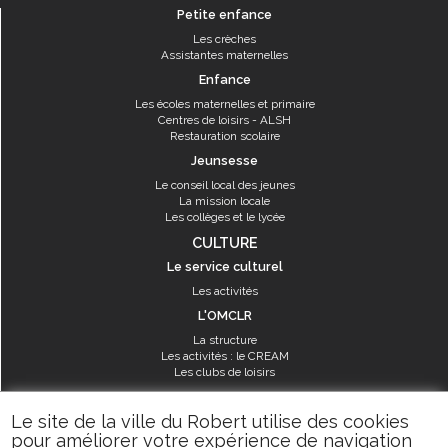
Petite enfance
Les crèches
Assistantes maternelles
Enfance
Les écoles maternelles et primaire
Centres de loisirs - ALSH
Restauration scolaire
Jeunsesse
Le conseil local des jeunes
La mission locale
Les collèges et le lycée
CULTURE
Le service culturel
Les activités
L'OMCLR
La structure
Les activités : le CREAM
Les clubs de loisirs
SPORT
Le site de la ville du Robert utilise des cookies
Les équipements sportifs
pour améliorer votre expérience de navigation
Les aménagements municipaux