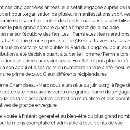
t ces cinq dernières années, elle s’était engagée auprès de la 
bert pour l’organisation de plusieurs manifestations sportives
ernières visaient à récolter des fonds, mais aussi à sensibilise
mer le plus grand nombre quant à l’impact de la maladie
heimer sur l’équilibre des familles... Parmi elles : les marathons
ss, La Solidaire (course pédestre de 5Km), la traversée à la r
antique en solitaire, sans oublier le Raid du Lougarou pour lequ
ribution a été décisive quant à la parité Homme/Femme lors
ribution des primes aux vainqueurs. En effet, depuis plus de 10 
 à son appui et à ses dons en numéraire, la ville a été mesure
rir une prime de 1500€ aux différents récipiendaires.
e Chamoiseau-Marc nous a laissé le 24 juin 2019, à l’âge d
 A cette date, nous avons perdu une grande dame de l’engag
ique, de la vie associative, de l’action mutualiste et des opéra
atives de grande envergure.
e, vouée à l’intérêt général et au bien-être du plus grand nomb
our le moins exemplaire et admirable à tous points de vue.