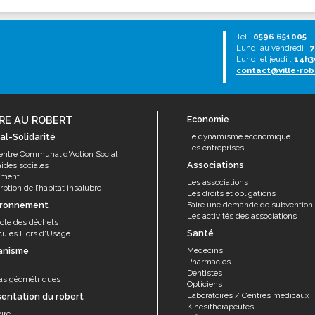
Tél :
0596 651005
Lundi au vendredi :
7
Lundi et jeudi :
14h3
contact@ville-rob
RE AU ROBERT
Economie
al-Solidarité
Le dynamisme économique
Les entreprises
entre Communal d'Action Social
Associations
aides sociales
ement
Les associations
ption de l’habitat insalubre
Les droits et obligations
ironnement
Faire une demande de subvention
Les activités des associations
ecte des déchets
Santé
cules Hors d'Usage
anisme
Médecins
Pharmacies
Dentistes
as géométriques
Opticiens
Laboratoires / Centres médicaux
sentation du robert
Kinésithérapeutes
ire