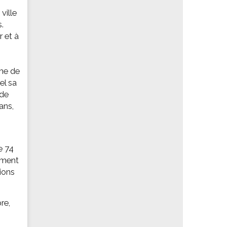
ville
.
r et à
ame de
el sa
 de
ans,
e 74
ement
tions
re,