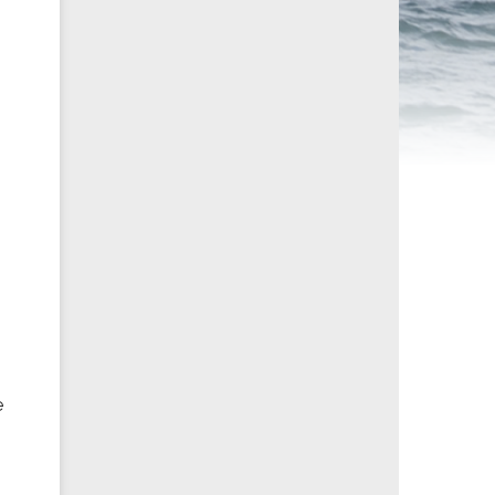
ités sportives
e