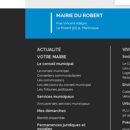
MAIRIE DU ROBERT
Rue Vincent Allègre,
Le Robert 97231, Martinique
ACTUALITÉ
VIV
VOTRE MAIRIE
Soci
Le conseil municipal
Le C
Les 
Le conseil municipal
Log
Conseillers communautaires
Résor
Les commissions
Env
Les décisions du conseil municipal
Les Tribunes politiques
Coll
Services municipaux
Véhi
Urb
Annuaire des services municipaux
Mes démarches
PLU
50 p
Bientôt disponible
Pré
Permanences juridiques et
sociales
Histo