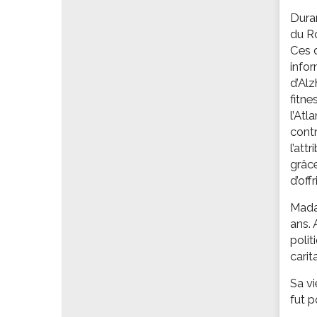
Les associations
Duran
Les droits et obligations
du Ro
Faire une demande de subvention
Ces d
infor
Les activités des associations
d’Alz
VIE PRATIQUE
fitne
l’Atl
Les espaces numériques
cont
Infos baignade
l’att
Infos sargasse
grâce
Toilettes publiques
d’off
Stationnement
Madam
Les marchés
ans.
polit
Le funéraire
carit
Numéros d'urgence
Sa vi
SANTÉ
fut p
Annuaire santé