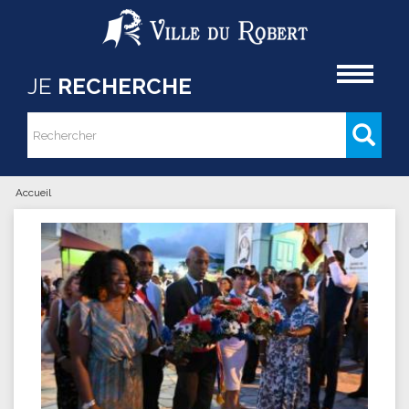
Aller au contenu principal
Accueil
JE
RECHERCHE
Rechercher
Formulaire de recherche
Accueil
Vous êtes ici