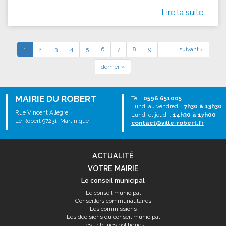
Lire la suite
1
2
3
4
5
6
7
8
9
…
suivant ›
dernier »
MAIRIE DU ROBERT
Tél :
0596 651005
Lundi au vendredi :
7h30 à 13h30
Rue Vincent Allègre,
Lundi et jeudi :
14h30 à 17h00
Le Robert 97231, Martinique
contact@ville-robert.fr
ACTUALITÉ
VOTRE MAIRIE
Le conseil municipal
Le conseil municipal
Conseillers communautaires
Les commissions
Les décisions du conseil municipal
Les Tribunes politiques