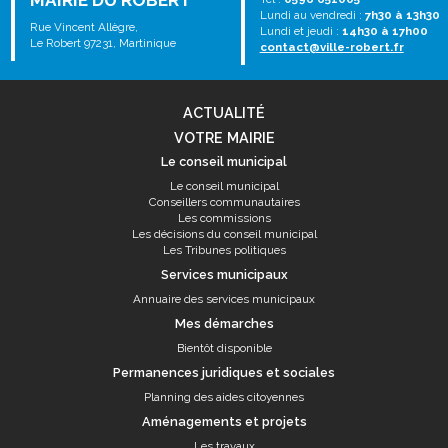
MAIRIE DU ROBERT
Lundi au vendredi :
7h30 à 13h30
Rue Vincent Allègre,
Lundi et jeudi :
14h30 à 17h00
Le Robert 97231, Martinique
contact@ville-robert.fr
ACTUALITÉ
VOTRE MAIRIE
Le conseil municipal
Le conseil municipal
Conseillers communautaires
Les commissions
Les décisions du conseil municipal
Les Tribunes politiques
Services municipaux
Annuaire des services municipaux
Mes démarches
Bientôt disponible
Permanences juridiques et sociales
Planning des aides citoyennes
Aménagements et projets
Les travaux