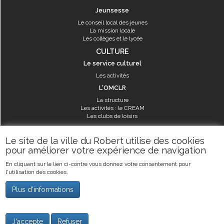
Jeunsesse
Le conseil local des jeunes
La mission locale
Les collèges et le lycée
CULTURE
Le service culturel
Les activités
L'OMCLR
La structure
Les activités : le CREAM
Les clubs de loisirs
SPORT
Le site de la ville du Robert utilise des cookies
Les équipements sportifs
pour améliorer votre expérience de navigation
Les aménagements municipaux
En cliquant sur le lien ci-contre vous donnez votre consentement pour
Les activités
l'utilisation des cookies.
Les activités du service des sports
Guide des activités sportives
Plus d'informations
©2019
Ville du Robert
-
Mentions légales
J'accepte
Refuser