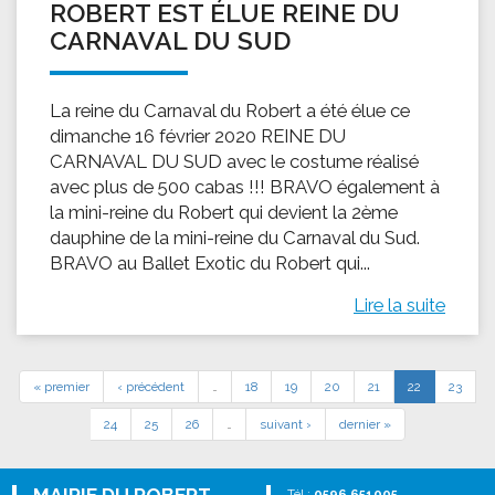
ROBERT EST ÉLUE REINE DU
CARNAVAL DU SUD
La reine du Carnaval du Robert a été élue ce
dimanche 16 février 2020 REINE DU
CARNAVAL DU SUD avec le costume réalisé
avec plus de 500 cabas !!! BRAVO également à
la mini-reine du Robert qui devient la 2ème
dauphine de la mini-reine du Carnaval du Sud.
BRAVO au Ballet Exotic du Robert qui...
Lire la suite
« premier
‹ précédent
…
18
19
20
21
22
23
24
25
26
…
suivant ›
dernier »
Tél :
0596 651005