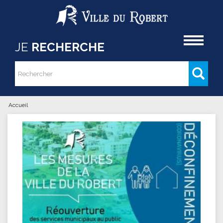
Aller au contenu principal
Accueil
JE
RECHERCHE
Rechercher
Formulaire de recherche
Accueil
Vous êtes ici