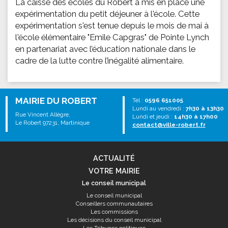
La caisse des écoles du Robert a mis en place une
expérimentation du petit déjeuner à l'école. Cette
expérimentation s'est tenue depuis le mois de mai à
l'école élémentaire "Emile Capgras" de Pointe Lynch
en partenariat avec l’éducation nationale dans le
cadre de la lutte contre l’inégalité alimentaire.
MAIRIE DU ROBERT
Tél :
0596 651005
Lundi au vendredi :
7h30 à 13h30
Rue Vincent Allègre,
Lundi et jeudi :
14h30 à 17h00
Le Robert 97231, Martinique
contact@ville-robert.fr
ACTUALITÉ
VOTRE MAIRIE
Le conseil municipal
Le conseil municipal
Conseillers communautaires
Les commissions
Les décisions du conseil municipal