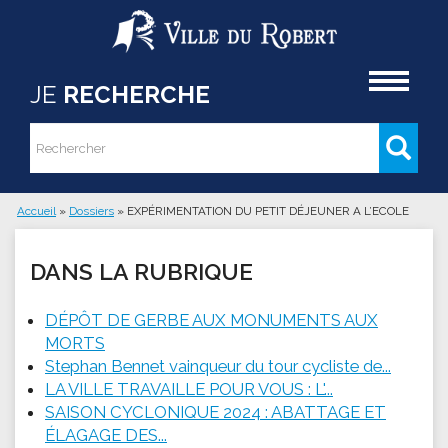
Aller au contenu principal
Accueil
JE
RECHERCHE
Rechercher
Formulaire de recherche
Accueil
»
Dossiers
»
EXPÉRIMENTATION DU PETIT DÉJEUNER A L’ECOLE
Vous êtes ici
DANS LA RUBRIQUE
DÉPÔT DE GERBE AUX MONUMENTS AUX
MORTS
Stephan Bennet vainqueur du tour cycliste de...
LA VILLE TRAVAILLE POUR VOUS : L'...
SAISON CYCLONIQUE 2024 : ABATTAGE ET
ÉLAGAGE DES...