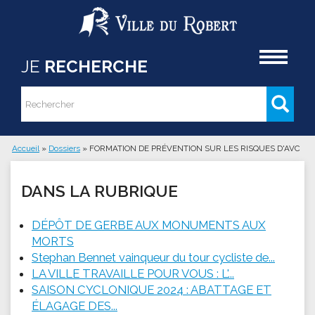
Aller au contenu principal
Accueil
JE
RECHERCHE
Rechercher
Formulaire de recherche
Accueil
»
Dossiers
»
FORMATION DE PRÉVENTION SUR LES RISQUES D'AVC
Vous êtes ici
DANS LA RUBRIQUE
DÉPÔT DE GERBE AUX MONUMENTS AUX
MORTS
Stephan Bennet vainqueur du tour cycliste de...
LA VILLE TRAVAILLE POUR VOUS : L'...
SAISON CYCLONIQUE 2024 : ABATTAGE ET
ÉLAGAGE DES...