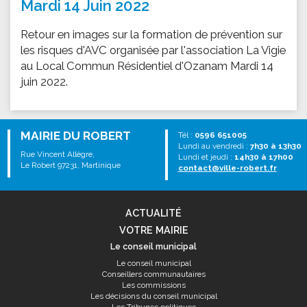
Mardi 14 Juin 2022
Retour en images sur la formation de prévention sur
les risques d'AVC organisée par l'association La Vigie
au Local Commun Résidentiel d'Ozanam Mardi 14
juin 2022.
MAIRIE DU ROBERT
Tél :
0596 651005
Lundi au vendredi :
7h30 à 13h30
Rue Vincent Allègre,
Lundi et jeudi :
14h30 à 17h00
Le Robert 97231, Martinique
contact@ville-robert.fr
ACTUALITÉ
VOTRE MAIRIE
Le conseil municipal
Le conseil municipal
Conseillers communautaires
Les commissions
Les décisions du conseil municipal