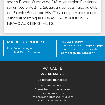
sports Robert Oubron de Créteil en région Parisienne
sur un score de 29 à 28, aux tirs au buts, face au club
de Palente Besançon HB. C'est une première pour le
handball martiniquais. BRAVO AUX JOUEUSES
BRAVO AUX DIRIGEANTS.
MAIRIE DU ROBERT
Tél :
0596 651005
Lundi au vendredi :
7h30 à 13h30
Rue Vincent Allègre,
Lundi et jeudi :
14h30 à 17h00
Le Robert 97231, Martinique
contact@ville-robert.fr
ACTUALITÉ
VOTRE MAIRIE
Le conseil municipal
Le conseil municipal
Conseillers communautaires
Les commissions
Les décisions du conseil municipal
Les Tribunes politiques