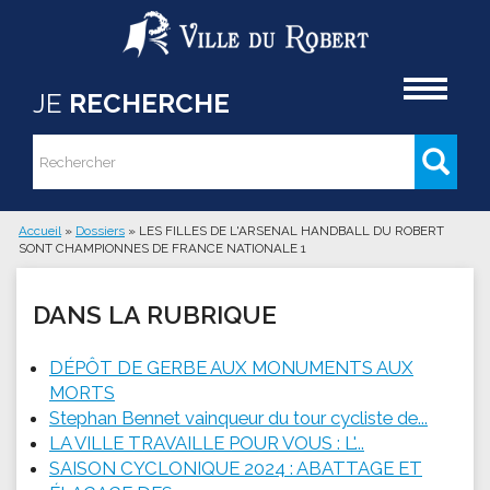
Aller au contenu principal
Accueil
JE
RECHERCHE
Rechercher
Formulaire de recherche
Accueil
»
Dossiers
»
LES FILLES DE L'ARSENAL HANDBALL DU ROBERT
SONT CHAMPIONNES DE FRANCE NATIONALE 1
Vous êtes ici
DANS LA RUBRIQUE
DÉPÔT DE GERBE AUX MONUMENTS AUX
MORTS
Stephan Bennet vainqueur du tour cycliste de...
LA VILLE TRAVAILLE POUR VOUS : L'...
SAISON CYCLONIQUE 2024 : ABATTAGE ET