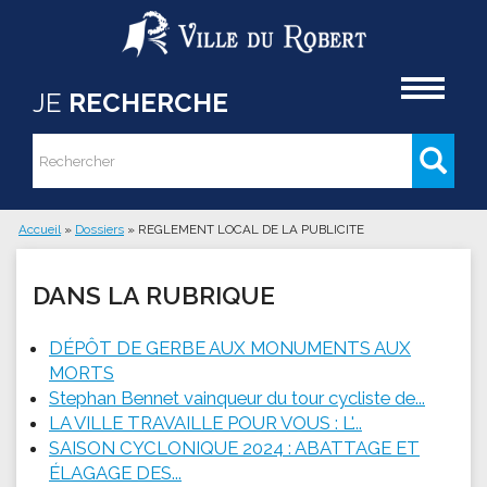
Aller au contenu principal
Accueil
JE
RECHERCHE
Rechercher
Formulaire de recherche
Accueil
»
Dossiers
»
REGLEMENT LOCAL DE LA PUBLICITE
Vous êtes ici
DANS LA RUBRIQUE
DÉPÔT DE GERBE AUX MONUMENTS AUX
MORTS
Stephan Bennet vainqueur du tour cycliste de...
LA VILLE TRAVAILLE POUR VOUS : L'...
SAISON CYCLONIQUE 2024 : ABATTAGE ET
ÉLAGAGE DES...