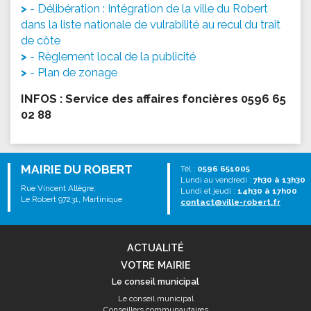
- Délibération : Intégration de la ville du Robert
dans la liste nationale de vulrabilité au recul du trait
de côte
- Règlement local de la publicité
- Plan de zonage
INFOS : Service des affaires foncières 0596 65
02 88
MAIRIE DU ROBERT
Tél :
0596 651005
Lundi au vendredi :
7h30 à 13h30
Rue Vincent Allègre,
Lundi et jeudi :
14h30 à 17h00
Le Robert 97231, Martinique
contact@ville-robert.fr
ACTUALITÉ
VOTRE MAIRIE
Le conseil municipal
Le conseil municipal
Conseillers communautaires