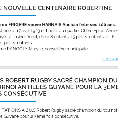
 NOUVELLE CENTENAIRE ROBERTINE
me FRIGERE veuve HARNAIS Annicia fête ses 100 ans.
st née le 17 avril 1923 et habite au quartier Chère Épice. Anci
ée à l'usine Dénel, elle a 8 enfants, 15 petits-enfants et 16
es-petits-enfants.
e RANGOLY Maryse, conseillère municipale...
Lire la s
U.S ROBERT RUGBY SACRÉ CHAMPION DU
RNOI ANTILLES GUYANE POUR LA 3ÈM
S CONSÉCUTIVE
ITATIONS À L’ U.S Robert Rugby sacré champion du tournoi
les Guyane pour la 3ème fois consécutive.