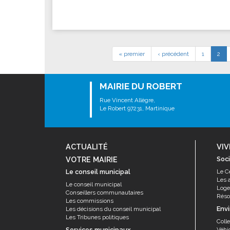
« premier
‹ précédent
1
2
MAIRIE DU ROBERT
Rue Vincent Allègre,
Le Robert 97231, Martinique
ACTUALITÉ
VIV
VOTRE MAIRIE
Soci
Le conseil municipal
Le C
Les 
Le conseil municipal
Log
Conseillers communautaires
Résor
Les commissions
Env
Les décisions du conseil municipal
Les Tribunes politiques
Coll
Services municipaux
Véhi