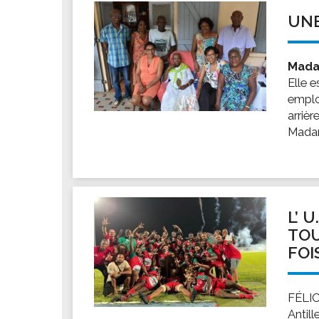
UNE
Mada
Elle e
employ
arrièr
Madam
L’ 
TOU
FOI
FÉLIC
Antil