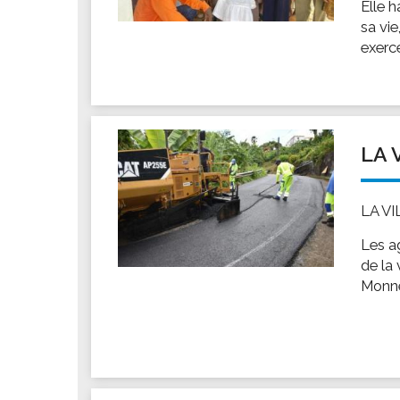
Elle h
sa vie
exercé
LA 
LA V
Les a
de la 
Monne