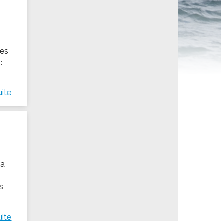
ités sportives
des
:
uite
la
es
uite