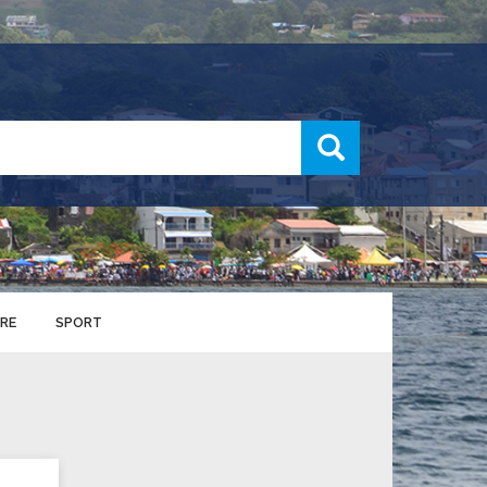
recherche
RE
SPORT
ENTS SPORTIFS
nts municipaux
S
u service des sports