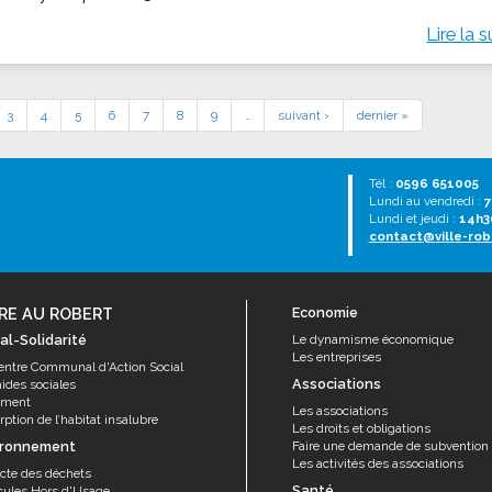
Lire la s
3
4
5
6
7
8
9
…
suivant ›
dernier »
Tél :
0596 651005
Lundi au vendredi :
7
Lundi et jeudi :
14h3
contact@ville-rob
RE AU ROBERT
Economie
al-Solidarité
Le dynamisme économique
Les entreprises
entre Communal d'Action Social
Associations
aides sociales
ement
Les associations
ption de l’habitat insalubre
Les droits et obligations
ironnement
Faire une demande de subvention
Les activités des associations
ecte des déchets
Santé
cules Hors d'Usage