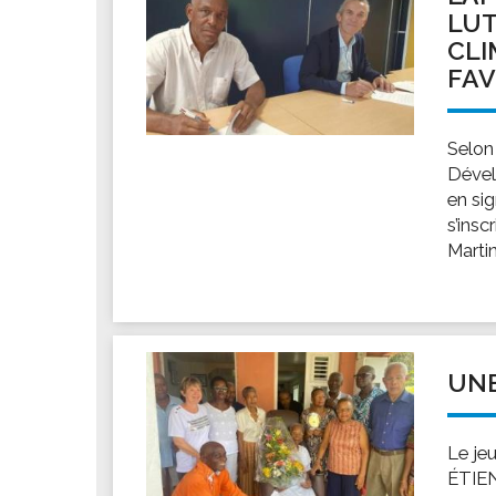
LU
CLI
FAV
Selon
Dével
en si
s’insc
Martin
UNE
Le je
ÉTIEN