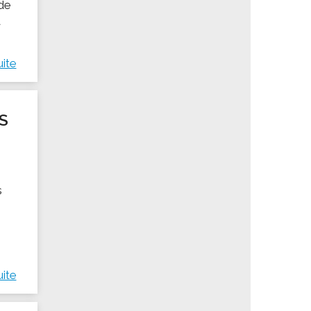
 de
a
uite
S
s
uite