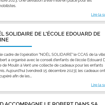
bre 2023. Une déviation a été mise en place pour les
obilistes.
Lire la s
L SOLIDAIRE DE L'ÉCOLE EDOUARD DE
INE
le cadre de l'opération "NOËL SOLIDAIRE" le CCAS de la vill
bert a organisé avec le conseil d'enfants de l'école Edouard 
e de Moulin à Vent une collecte de cadeaux pour les enfants
is. Aujourd'hui [vendredi 15 décembre 2023], les cadeaux on
cupéré afin de les...
Lire la s
FD ACCOMPAGNE LE ROBERT DANS SA