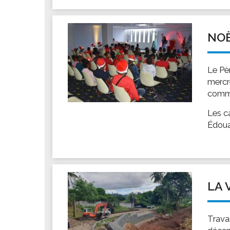
Les associations
Les droits et obligations
Faire une demande de subvention
NOË
Les activités des associations
VIE PRATIQUE
Le Pè
mercr
Les espaces numériques
comme
Infos baignade
Les c
Infos sargasse
Édoua
Toilettes publiques
Stationnement
Les marchés
Le funéraire
LA 
Numéros d'urgence
SANTÉ
Trava
Annuaire santé