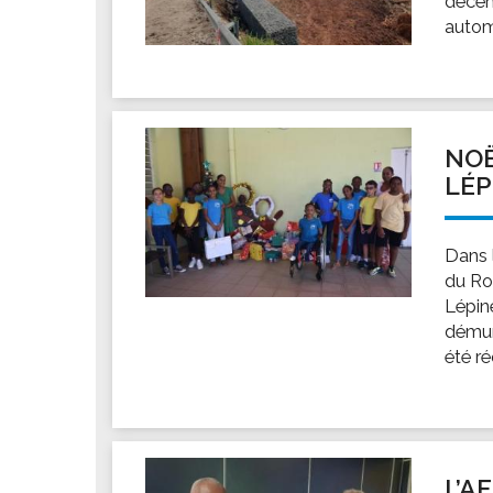
décem
autom
NOË
LÉP
Dans 
du Ro
Lépin
démun
été ré
L’A