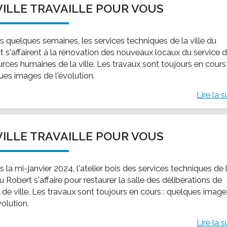
VILLE TRAVAILLE POUR VOUS
ssion locale
EMPLOI
LE SERVICE CULTUREL
Guide des activ
ollèges et le lycée
Offres d'emploi
Les activités
s quelques semaines, les services techniques de la ville du
nseil local des jeunes
SOCIAL-SOLIDARITÉ
t s'affairent à la rénovation des nouveaux locaux du service 
ANCE
Le Centre Communal d'Action Social
rces humaines de la ville. Les travaux sont toujours en cours 
uration scolaire
Les aides sociales
ues images de l'évolution.
coles maternelles et primaire
Logement
Lire la s
es de loisirs - ALSH
Antenne Municipale de Développement et de
Cohésion Sociale
rtail famille
Epicerie sociale et solidaire "Rayon de Soleil"
VILLE TRAVAILLE POUR VOUS
TE ENFANCE
Bornes de collecte de l'ACISE
tantes maternelles
 la mi-janvier 2024, l'atelier bois des services techniques de 
crèches
du Robert s'affaire pour restaurer la salle des délibérations de
l de ville. Les travaux sont toujours en cours : quelques imag
volution.
Lire la s