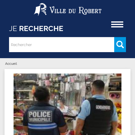
Aller au contenu principal
Accueil
JE
RECHERCHE
Rechercher
Formulaire de recherche
Accueil
Vous êtes ici