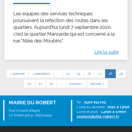
Les équipes des services techniques
poursuivent la réfection des routes dans les
quartiers. Aujourd'hui lundi 7 septembre 2020,
c'est le quartier Mansarde qui est concerné à la
rue "Allée des Moubins".
Lire la suite
« premier
‹ précédent
…
14
15
16
17
18
19
20
21
22
…
suivant ›
dernier »
MAIRIE DU ROBERT
Tél :
0596 651005
Lundi au vendredi :
7h30 à 13h30
Rue Vincent Allègre,
Lundi et jeudi :
14h30 à 17h00
Le Robert 97231, Martinique
contact@ville-robert.fr