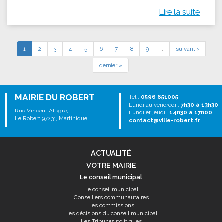
Lire la suite
1
2
3
4
5
6
7
8
9
…
suivant ›
dernier »
MAIRIE DU ROBERT
Tél :
0596 651005
Lundi au vendredi :
7h30 à 13h30
Rue Vincent Allègre,
Lundi et jeudi :
14h30 à 17h00
Le Robert 97231, Martinique
contact@ville-robert.fr
ACTUALITÉ
VOTRE MAIRIE
Le conseil municipal
Le conseil municipal
Conseillers communautaires
Les commissions
Les décisions du conseil municipal
Les Tribunes politiques