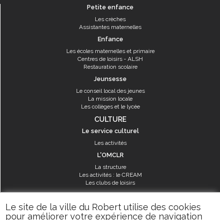
Petite enfance
Les crèches
Assistantes maternelles
Enfance
Les écoles maternelles et primaire
Centres de loisirs - ALSH
Restauration scolaire
Jeunsesse
Le conseil local des jeunes
La mission locale
Les collèges et le lycée
CULTURE
Le service culturel
Les activités
L'OMCLR
La structure
Les activités : le CREAM
Les clubs de loisirs
SPORT
Le site de la ville du Robert utilise des cookies
Les équipements sportifs
pour améliorer votre expérience de navigation
Les aménagements municipaux