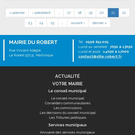
« premier
‹ précédent
…
17
18
19
20
21
22
23
24
25
…
suivant ›
dernier »
MAIRIE DU ROBERT
Tél :
0596 651005
Lundi au vendredi :
7h30 à 13h30
Rue Vincent Allègre,
Lundi et jeudi :
14h30 à 17h00
Le Robert 97231, Martinique
contact@ville-robert.fr
ACTUALITÉ
VOTRE MAIRIE
Le conseil municipal
Le conseil municipal
Conseillers communautaires
Les commissions
Les décisions du conseil municipal
Les Tribunes politiques
Services municipaux
Annuaire des services municipaux