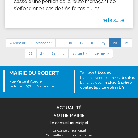
casse d'une portion de la route menaçant de
s'effondrer en cas de très fortes pluies.
Lire la suite
« premier
‹ précédent
…
16
17
18
19
20
21
22
23
24
…
suivant ›
dernier »
MAIRIE DU ROBERT
Tél :
0596 651005
Lundi au vendredi :
7h30 à 13h30
Rue Vincent Allègre,
Lundi et jeudi :
14h30 à 17h00
Le Robert 97231, Martinique
contact@ville-robert.fr
ACTUALITÉ
VOTRE MAIRIE
Le conseil municipal
Le conseil municipal
Conseillers communautaires