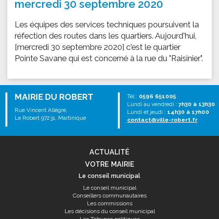
mercredi 30 septembre 2020
Les équipes des services techniques poursuivent la
réfection des routes dans les quartiers. Aujourd'hui,
[mercredi 30 septembre 2020] c'est le quartier
Pointe Savane qui est concerné à la rue du "Raisinier".
MAIRIE DU ROBERT
Tél :
0596 651005
Lundi au vendredi :
7h30 à 13h30
Rue Vincent Allègre,
Lundi et jeudi :
14h30 à 17h00
Le Robert 97231, Martinique
contact@ville-robert.fr
ACTUALITÉ
VOTRE MAIRIE
Le conseil municipal
Le conseil municipal
Conseillers communautaires
Les commissions
Les décisions du conseil municipal