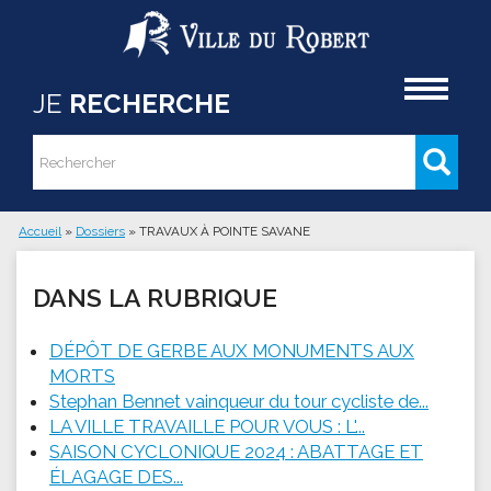
Aller au contenu principal
Accueil
JE
RECHERCHE
Rechercher
Formulaire de recherche
Accueil
»
Dossiers
»
TRAVAUX À POINTE SAVANE
Vous êtes ici
DANS LA RUBRIQUE
DÉPÔT DE GERBE AUX MONUMENTS AUX
MORTS
Stephan Bennet vainqueur du tour cycliste de...
LA VILLE TRAVAILLE POUR VOUS : L'...
SAISON CYCLONIQUE 2024 : ABATTAGE ET
ÉLAGAGE DES...