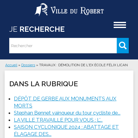
Aller au contenu principal
Accueil
JE
RECHERCHE
Rechercher
Formulaire de recherche
Accueil
»
Dossiers
»
TRAVAUX : DÉMOLITION DE L'EX ÉCOLE FÉLIX LICAN
Vous êtes ici
DANS LA RUBRIQUE
DÉPÔT DE GERBE AUX MONUMENTS AUX
MORTS
Stephan Bennet vainqueur du tour cycliste de...
LA VILLE TRAVAILLE POUR VOUS : L'...
SAISON CYCLONIQUE 2024 : ABATTAGE ET
ÉLAGAGE DES...