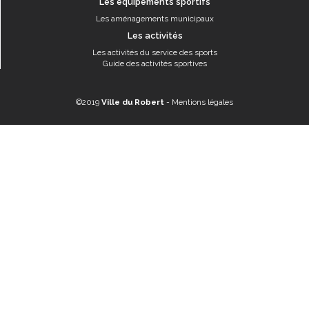
Les équipements sportifs
Les aménagements municipaux
Les activités
Les activités du service des sports
Guide des activités sportives
©2019
Ville du Robert
-
Mentions légales