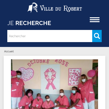
Aller au contenu principal
Accueil
JE
RECHERCHE
Rechercher
Formulaire de recherche
Accueil
Vous êtes ici