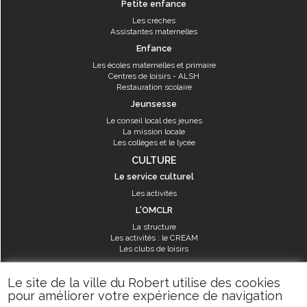
Petite enfance
Les crèches
Assistantes maternelles
Enfance
Les écoles maternelles et primaire
Centres de loisirs - ALSH
Restauration scolaire
Jeunsesse
Le conseil local des jeunes
La mission locale
Les collèges et le lycée
CULTURE
Le service culturel
Les activités
L'OMCLR
La structure
Les activités : le CREAM
Les clubs de loisirs
SPORT
Le site de la ville du Robert utilise des cookies
Les équipements sportifs
pour améliorer votre expérience de navigation
Les aménagements municipaux