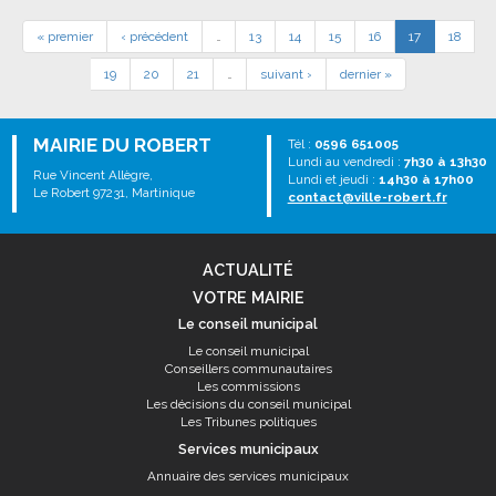
« premier
‹ précédent
…
13
14
15
16
17
18
19
20
21
…
suivant ›
dernier »
MAIRIE DU ROBERT
Tél :
0596 651005
Lundi au vendredi :
7h30 à 13h30
Rue Vincent Allègre,
Lundi et jeudi :
14h30 à 17h00
Le Robert 97231, Martinique
contact@ville-robert.fr
ACTUALITÉ
VOTRE MAIRIE
Le conseil municipal
Le conseil municipal
Conseillers communautaires
Les commissions
Les décisions du conseil municipal
Les Tribunes politiques
Services municipaux
Annuaire des services municipaux