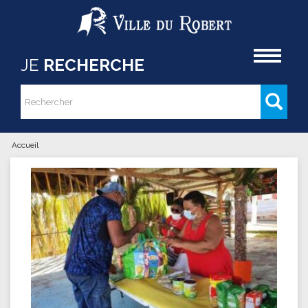
Aller au contenu principal
Accueil
JE
RECHERCHE
Rechercher
Formulaire de recherche
Accueil
Vous êtes ici