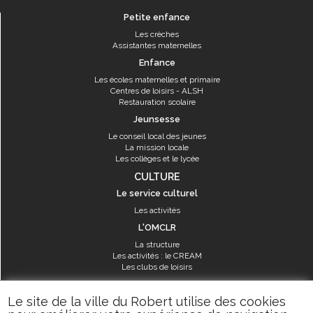
Petite enfance
Les crèches
Assistantes maternelles
Enfance
Les écoles maternelles et primaire
Centres de loisirs - ALSH
Restauration scolaire
Jeunsesse
Le conseil local des jeunes
La mission locale
Les collèges et le lycée
CULTURE
Le service culturel
Les activités
L'OMCLR
La structure
Les activités : le CREAM
Les clubs de loisirs
SPORT
Le site de la ville du Robert utilise des cookies
Les équipements sportifs