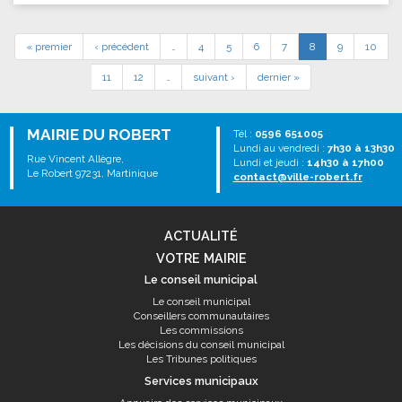
« premier
‹ précédent
…
4
5
6
7
8
9
10
11
12
…
suivant ›
dernier »
MAIRIE DU ROBERT
Tél :
0596 651005
Lundi au vendredi :
7h30 à 13h30
Rue Vincent Allègre,
Lundi et jeudi :
14h30 à 17h00
Le Robert 97231, Martinique
contact@ville-robert.fr
ACTUALITÉ
VOTRE MAIRIE
Le conseil municipal
Le conseil municipal
Conseillers communautaires
Les commissions
Les décisions du conseil municipal
Les Tribunes politiques
Services municipaux