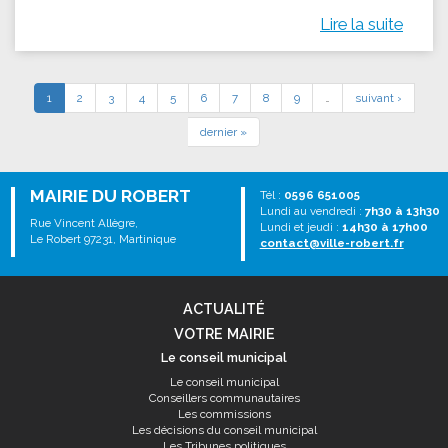
Lire la suite
1
2
3
4
5
6
7
8
9
…
suivant ›
dernier »
MAIRIE DU ROBERT
Tél :
0596 651005
Lundi au vendredi :
7h30 à 13h30
Rue Vincent Allègre,
Lundi et jeudi :
14h30 à 17h00
Le Robert 97231, Martinique
contact@ville-robert.fr
ACTUALITÉ
VOTRE MAIRIE
Le conseil municipal
Le conseil municipal
Conseillers communautaires
Les commissions
Les décisions du conseil municipal
Les Tribunes politiques