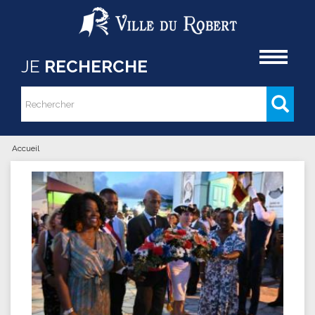
Aller au contenu principal
Accueil
JE
RECHERCHE
Rechercher
Formulaire de recherche
Accueil
Vous êtes ici