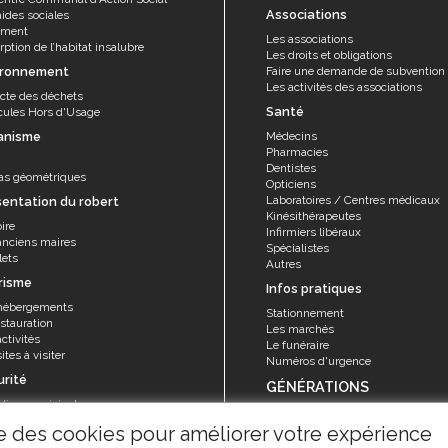
Associations
aides sociales
ement
Les associations
ption de l’habitat insalubre
Les droits et obligations
ironnement
Faire une demande de subvention
Les activités des associations
ecte des déchets
Santé
cules Hors d'Usage
anisme
Médecins
Pharmacies
Dentistes
as géométriques
Opticiens
Laboratoires / Centres médicaux
sentation du robert
Kinésithérapeutes
ire
Infirmiers libéraux
anciens maires
Spécialistes
lets
Autres
risme
Infos pratiques
hébergements
Stationnement
stauration
Les marchés
ctivités
Le funéraire
ites à visiter
Numéros d'urgence
urité
GÉNÉRATIONS
olice municipale
Seniors
rvice sécurité, réglementation et
ise des cookies pour améliorer votre expérience
Animations et activités
ention