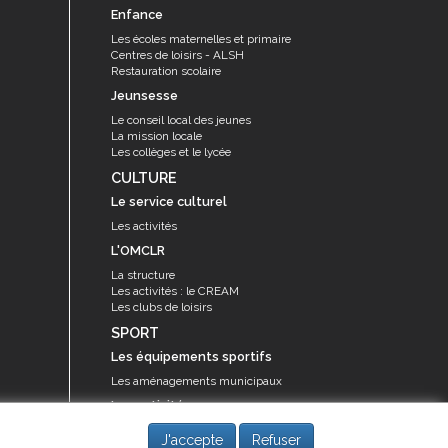
Enfance
Les écoles maternelles et primaire
Centres de loisirs - ALSH
Restauration scolaire
Jeunsesse
Le conseil local des jeunes
La mission locale
Les collèges et le lycée
CULTURE
Le service culturel
Les activités
L'OMCLR
La structure
Les activités : le CREAM
Les clubs de loisirs
SPORT
Les équipements sportifs
Les aménagements municipaux
Les activités
Les activités du service des sports
J'accepte
Refuser
Guide des activités sportives