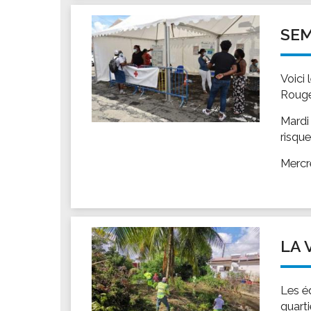
Les associations
Les droits et obligations
SEM
Faire une demande de subvention
Les activités des associations
Voici 
VIE PRATIQUE
Rouge
Les espaces numériques
Mardi
Infos baignade
risqu
Infos sargasse
Mercr
Toilettes publiques
Stationnement
Les marchés
Le funéraire
LA 
Numéros d'urgence
SANTÉ
Les é
Annuaire santé
quart