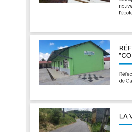
nouve
l'éco
RÉF
"CO
Réfec
de Ca
LA 