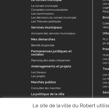
Les 
Le conseil municipal
Log
Conseillers communautaires
Résor
Les commissions
Env
Les décisions du conseil municipal
Les Tribunes politiques
Coll
Services municipaux
Véhi
Urb
Annuaire des services municipaux
Mes démarches
PLU
50 p
Bientôt disponible
Pré
Permanences juridiques et
sociales
Histo
Les 
Planning des aides citoyennes
Les î
Aménagements et projets
Tou
Les travaux
Les 
Les projets
La re
Marchés publics
Les a
Les s
Consultez les marchés
Séc
La politique de la ville
La p
Le contrat de ville et appel à projets
Le se
Le site de la ville du Robert util
prév