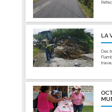
Réfec
LA 
Des t
Flamb
trava
OCT
MUN