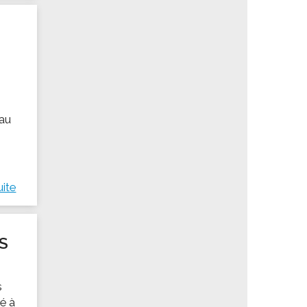
 au
uite
S
s
né à