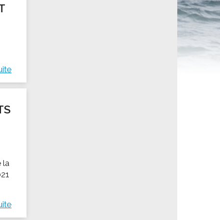
T
ités sportives
uite
TS
 la
021
uite