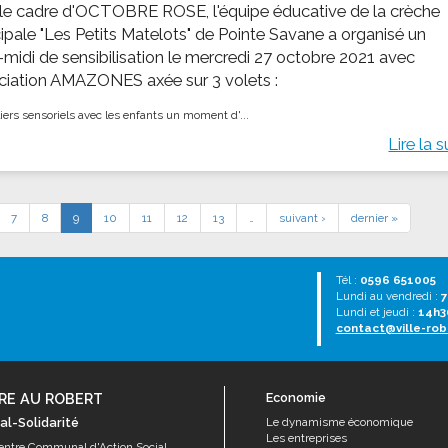
le cadre d'OCTOBRE ROSE, l'équipe éducative de la crèche
ipale "Les Petits Matelots" de Pointe Savane a organisé un
-midi de sensibilisation le mercredi 27 octobre 2021 avec
ociation AMAZONES axée sur 3 volets :
iers sensoriels avec les enfants ​ un moment d'...
Lire la s
7
8
9
10
11
12
13
…
suivant ›
dernier »
Tél :
0596 651005
Lundi au vendredi :
7
Lundi et jeudi :
14h3
contact@ville-rob
RE AU ROBERT
Economie
al-Solidarité
Le dynamisme économique
Les entreprises
entre Communal d'Action Social