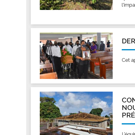
l'imp
DER
Cet a
CON
NOU
PR
L'équi