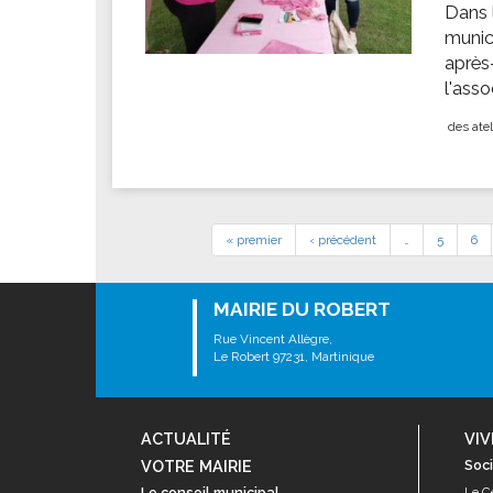
Dans 
munic
après
l'ass
des atel
« premier
‹ précédent
…
5
6
MAIRIE DU ROBERT
Rue Vincent Allègre,
Le Robert 97231, Martinique
ACTUALITÉ
VIV
VOTRE MAIRIE
Soci
Le conseil municipal
Le C