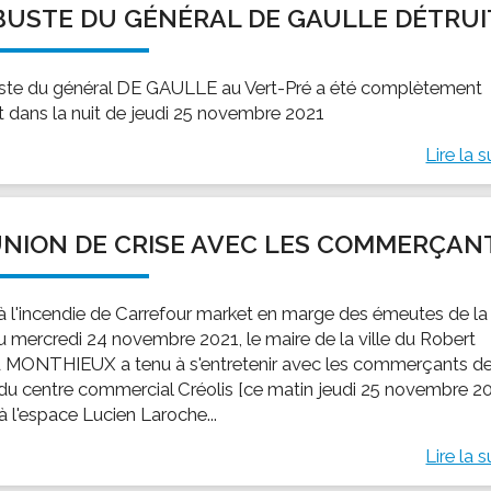
BUSTE DU GÉNÉRAL DE GAULLE DÉTRUI
ssion locale
EMPLOI
LE SERVICE CULTUREL
Guide des activ
ollèges et le lycée
Offres d'emploi
Les activités
ste du général DE GAULLE au Vert-Pré a été complètement
nseil local des jeunes
SOCIAL-SOLIDARITÉ
it dans la nuit de jeudi 25 novembre 2021
ANCE
Le Centre Communal d'Action Social
Lire la s
uration scolaire
Les aides sociales
coles maternelles et primaire
Logement
es de loisirs - ALSH
Antenne Municipale de Développement et de
NION DE CRISE AVEC LES COMMERÇAN
Cohésion Sociale
rtail famille
Epicerie sociale et solidaire "Rayon de Soleil"
TE ENFANCE
 à l'incendie de Carrefour market en marge des émeutes de la
Bornes de collecte de l'ACISE
tantes maternelles
du mercredi 24 novembre 2021, le maire de la ville du Robert
d MONTHIEUX a tenu à s'entretenir avec les commerçants de
crèches
du centre commercial Créolis [ce matin jeudi 25 novembre 2
à l'espace Lucien Laroche...
Lire la s