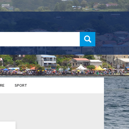
recherche
RE
SPORT
ENTS SPORTIFS
nts municipaux
S
u service des sports