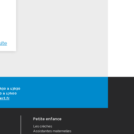
uite
h30 à 13h30
0 à 17h00
ert.fr
Petite enfance
Les crèches
Assistantes maternelles