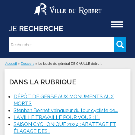
Aller au contenu principal
Accueil
JE
RECHERCHE
Rechercher
Formulaire de recherche
Accueil
»
Dossiers
»
Le buste du général DE GAULLE détruit
Vous êtes ici
DANS LA RUBRIQUE
DÉPÔT DE GERBE AUX MONUMENTS AUX
MORTS
Stephan Bennet vainqueur du tour cycliste de...
LA VILLE TRAVAILLE POUR VOUS : L'...
SAISON CYCLONIQUE 2024 : ABATTAGE ET
ÉLAGAGE DES...