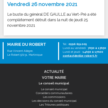
Vendredi 26 novembre 2021
Le buste du général DE GAULLE au Vert-Pré a été
complètement détruit dans la nuit de jeudi 25
novembre 2021
MAIRIE DU ROBERT
Tél :
0596 651005
Lundi au vendredi :
7h30 à 13h30
Rue Vincent Allègre,
Lundi et jeudi :
14h30 à 17h00
Le Robert 97231, Martinique
contact@ville-robert.fr
ACTUALITÉ
VOTRE MAIRIE
Le conseil municipal
Le conseil municipal
Conseillers communautaires
Les commissions
Les décisions du conseil municipal
Les Tribunes politiques