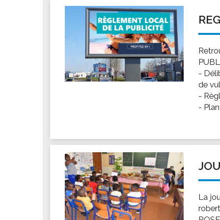
REG
Retro
PUBLIC
- Déli
de vul
- Règl
- Plan
JOU
La jou
rober
ROSE