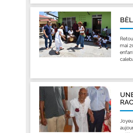
BÈ
Retou
mai 20
enfant
caleba
UNE
RAC
Joyeu
aujour