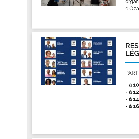
organ
Les associations
d'Oza
Les droits et obligations
Faire une demande de subvention
Les activités des associations
VIE PRATIQUE
RES
Les espaces numériques
LÉG
Infos baignade
Infos sargasse
PARTI
Toilettes publiques
- à 1
Stationnement
- à 1
Les marchés
- à 1
- à 1
Le funéraire
Numéros d'urgence
...
SANTÉ
Annuaire santé