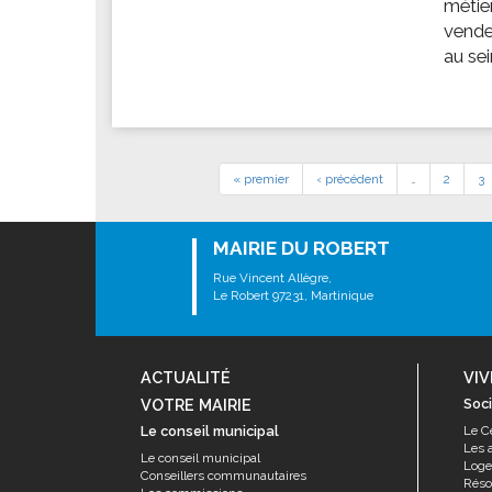
métie
vendeu
au sei
« premier
‹ précédent
…
2
3
MAIRIE DU ROBERT
Rue Vincent Allègre,
Le Robert 97231, Martinique
ACTUALITÉ
VIV
VOTRE MAIRIE
Soci
Le conseil municipal
Le C
Les 
Le conseil municipal
Log
Conseillers communautaires
Résor