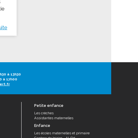
s
tie
uite
h30 à 13h30
0 à 17h00
ert.fr
Petite enfance
Les crèches
Assistantes maternelles
Enfance
Les écoles maternelles et primaire
Centres de loisirs - ALSH