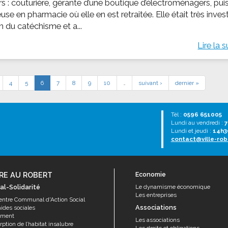
rs : couturière, gérante d’une boutique d’électroménagers, pui
se en pharmacie où elle en est retraitée. Elle était très inves
n du catéchisme et a...
Lire la s
4
5
6
7
8
9
10
…
suivant ›
dernier »
Tél :
0596 651005
Lundi au vendredi :
7
Lundi et jeudi :
14h3
contact@ville-rob
RE AU ROBERT
Economie
al-Solidarité
Le dynamisme économique
Les entreprises
entre Communal d'Action Social
Associations
aides sociales
ement
Les associations
ption de l’habitat insalubre
Les droits et obligations