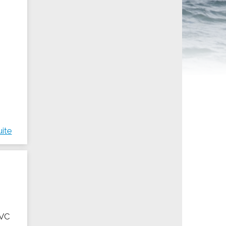
ités sportives
uite
AVC