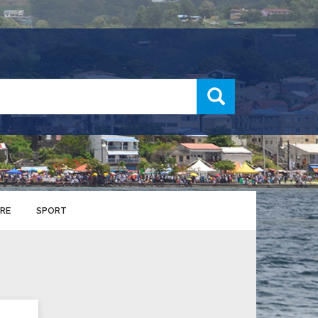
recherche
RE
SPORT
ENTS SPORTIFS
nts municipaux
S
u service des sports