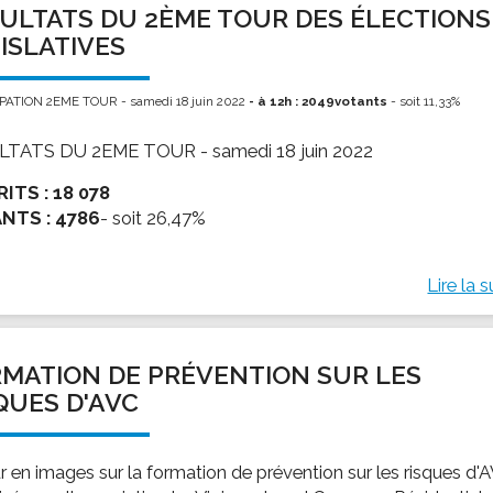
ULTATS DU 2ÈME TOUR DES ÉLECTIONS
ssion locale
EMPLOI
LE SERVICE CULTUREL
Guide des activ
ISLATIVES
ollèges et le lycée
Offres d'emploi
Les activités
nseil local des jeunes
SOCIAL-SOLIDARITÉ
PATION 2EME TOUR - samedi 18 juin 2022
- à 12h : 2049votants
- soit 11,33%
ANCE
Le Centre Communal d'Action Social
LTATS DU 2EME TOUR - samedi 18 juin 2022
uration scolaire
Les aides sociales
RITS :
18 078
coles maternelles et primaire
Logement
NTS :
4786
- soit 26,47%
es de loisirs - ALSH
Antenne Municipale de Développement et de
Cohésion Sociale
rtail famille
Epicerie sociale et solidaire "Rayon de Soleil"
Lire la s
TE ENFANCE
Bornes de collecte de l'ACISE
tantes maternelles
crèches
MATION DE PRÉVENTION SUR LES
QUES D'AVC
r en images sur la formation de prévention sur les risques d'