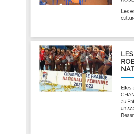
Les en
cultur
LES
ROB
NAT
Elles 
CHAM
au Pa
un sco
Besan