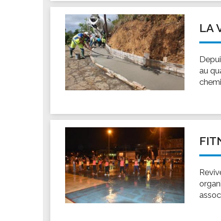
LA 
Depui
au qua
chemi
FIT
Reviv
organi
assoc