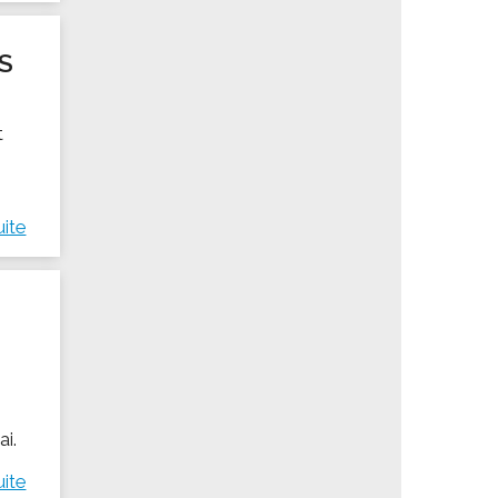
S
t
uite
ai.
uite