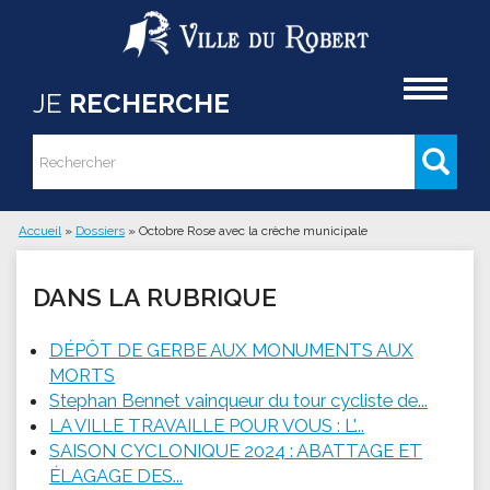
Aller au contenu principal
Accueil
JE
RECHERCHE
Rechercher
Formulaire de recherche
Accueil
»
Dossiers
»
Octobre Rose avec la crèche municipale
Vous êtes ici
DANS LA RUBRIQUE
DÉPÔT DE GERBE AUX MONUMENTS AUX
MORTS
Stephan Bennet vainqueur du tour cycliste de...
LA VILLE TRAVAILLE POUR VOUS : L'...
SAISON CYCLONIQUE 2024 : ABATTAGE ET
ÉLAGAGE DES...