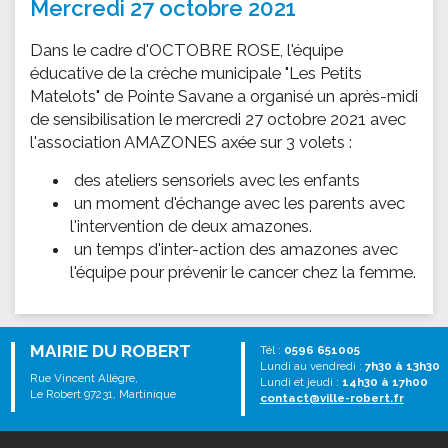
Mercredi 27 octobre 2021
Dans le cadre d'OCTOBRE ROSE, l'équipe
éducative de la crèche municipale "Les Petits
Matelots" de Pointe Savane a organisé un après-midi
de sensibilisation le mercredi 27 octobre 2021 avec
l'association AMAZONES axée sur 3 volets :
des ateliers sensoriels avec les enfants
​ un moment d'échange avec les parents avec
l'intervention de deux amazones.
un temps d'inter-action des amazones avec
l'équipe pour prévenir le cancer chez la femme.
MAIRIE DU ROBERT
Tél :
0596 651005
Lundi au vendredi :
7h30 à 13h30
Rue Vincent Allègre,
Lundi et jeudi :
14h30 à 17h00
Le Robert 97231, Martinique
contact@ville-robert.fr