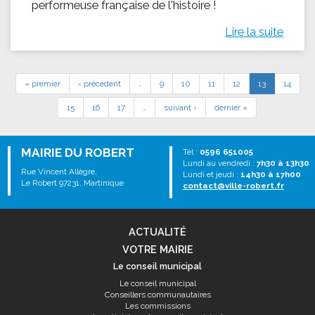
performeuse française de l'histoire !
Lire la suite
« premier
‹ précédent
…
9
10
11
12
13
14
15
16
17
…
suivant ›
dernier »
MAIRIE DU ROBERT
Tél :
0596 651005
Lundi au vendredi :
7h30 à 13h30
Rue Vincent Allègre,
Lundi et jeudi :
14h30 à 17h00
Le Robert 97231, Martinique
contact@ville-robert.fr
ACTUALITÉ
VOTRE MAIRIE
Le conseil municipal
Le conseil municipal
Conseillers communautaires
Les commissions