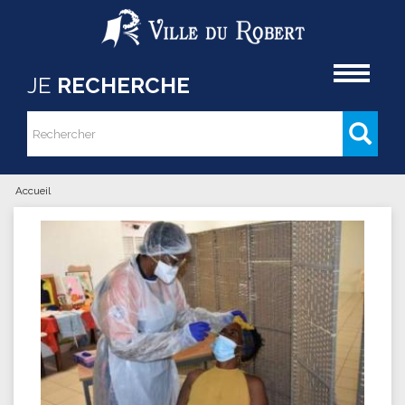
Aller au contenu principal
Accueil
JE
RECHERCHE
Rechercher
Formulaire de recherche
Accueil
Vous êtes ici