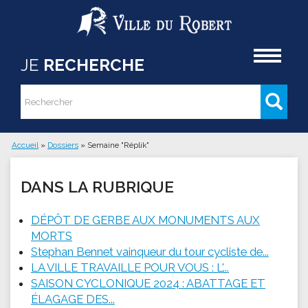
Aller au contenu principal
Accueil
JE
RECHERCHE
Rechercher
Formulaire de recherche
Accueil
»
Dossiers
»
Semaine "Réplik"
Vous êtes ici
DANS LA RUBRIQUE
DÉPÔT DE GERBE AUX MONUMENTS AUX
MORTS
Stephan Bennet vainqueur du tour cycliste de...
LA VILLE TRAVAILLE POUR VOUS : L'...
SAISON CYCLONIQUE 2024 : ABATTAGE ET
ÉLAGAGE DES...