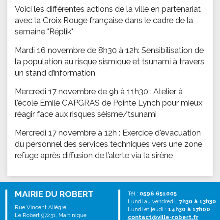
Voici les différentes actions de la ville en partenariat
avec la Croix Rouge française dans le cadre de la
semaine "Réplik"
Mardi 16 novembre de 8h30 à 12h: Sensibilisation de
la population au risque sismique et tsunami à travers
un stand d’information
Mercredi 17 novembre de 9h à 11h30 : Atelier à
l'école Emile CAPGRAS de Pointe Lynch pour mieux
réagir face aux risques séisme/tsunami
Mercredi 17 novembre à 12h : Exercice d'évacuation
du personnel des services techniques vers une zone
refuge après diffusion de l’alerte via la sirène
MAIRIE DU ROBERT
Tél :
0596 651005
Lundi au vendredi :
7h30 à 13h30
Rue Vincent Allègre,
Lundi et jeudi :
14h30 à 17h00
Le Robert 97231, Martinique
contact@ville-robert.fr