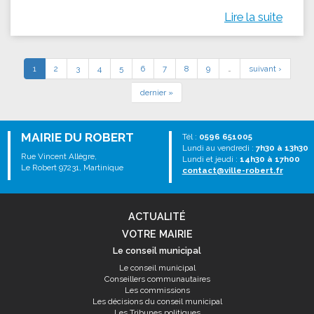
Lire la suite
1
2
3
4
5
6
7
8
9
…
suivant ›
dernier »
MAIRIE DU ROBERT
Tél :
0596 651005
Lundi au vendredi :
7h30 à 13h30
Rue Vincent Allègre,
Lundi et jeudi :
14h30 à 17h00
Le Robert 97231, Martinique
contact@ville-robert.fr
ACTUALITÉ
VOTRE MAIRIE
Le conseil municipal
Le conseil municipal
Conseillers communautaires
Les commissions
Les décisions du conseil municipal
Les Tribunes politiques