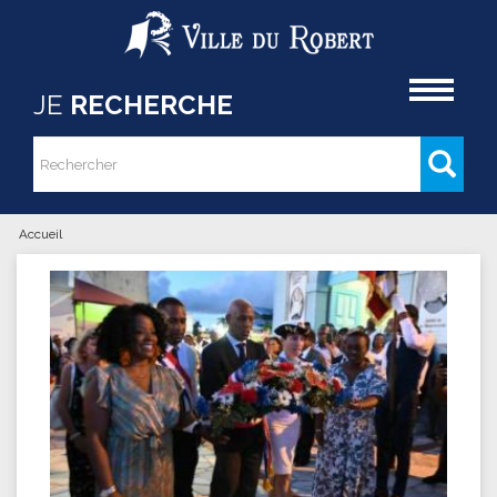
Aller au contenu principal
Accueil
JE
RECHERCHE
Rechercher
Formulaire de recherche
Accueil
Vous êtes ici