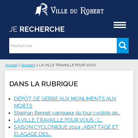
Aller au contenu principal
Accueil
JE
RECHERCHE
Rechercher
Formulaire de recherche
Accueil
»
Dossiers
»
LA VILLE TRAVAILLE POUR VOUS
Vous êtes ici
DANS LA RUBRIQUE
DÉPÔT DE GERBE AUX MONUMENTS AUX
MORTS
Stephan Bennet vainqueur du tour cycliste de...
LA VILLE TRAVAILLE POUR VOUS : L'...
SAISON CYCLONIQUE 2024 : ABATTAGE ET
ÉLAGAGE DES...