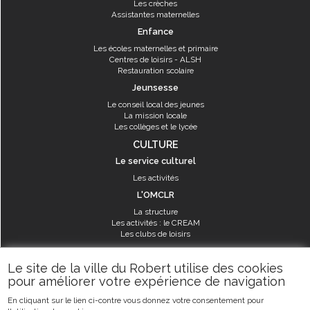
Les crèches
Assistantes maternelles
Enfance
Les écoles maternelles et primaire
Centres de loisirs - ALSH
Restauration scolaire
Jeunsesse
Le conseil local des jeunes
La mission locale
Les collèges et le lycée
CULTURE
Le service culturel
Les activités
L'OMCLR
La structure
Les activités : le CREAM
Les clubs de loisirs
SPORT
Le site de la ville du Robert utilise des cookies
Les équipements sportifs
pour améliorer votre expérience de navigation
Les aménagements municipaux
En cliquant sur le lien ci-contre vous donnez votre consentement pour
Les activités