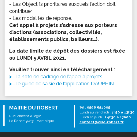
- Les Objectifs prioritaires auxquels l’action doit
contribuer
- Les modalités de réponse.
Cet appel à projets s’adresse aux porteurs
d’actions (associations, collectivités,
établissements publics, bailleurs…).
La date limite de dépôt des dossiers est fixée
au LUNDI 5 AVRIL 2021.
Veuillez trouver ainsi en téléchargement :
- la note de cadrage de l’appel à projets
- le guide de saisie de l’application DAUPHIN
MAIRIE DU ROBERT
Tél :
0596 651005
Lundi au vendredi :
7h30 à 13h30
Rue Vincent Allègre,
Lundi et jeudi :
14h30 à 17h00
Le Robert 97231, Martinique
contact@ville-robert.fr