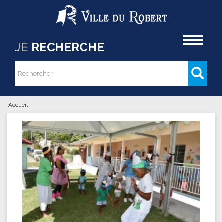
Aller au contenu principal
Accueil
JE
RECHERCHE
Rechercher
Formulaire de recherche
Accueil
Vous êtes ici