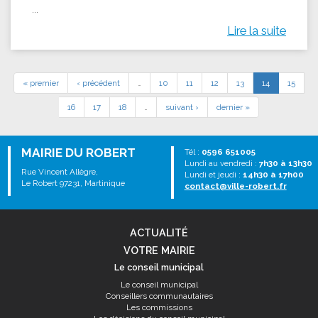
...
Lire la suite
« premier
‹ précédent
…
10
11
12
13
14
15
16
17
18
…
suivant ›
dernier »
MAIRIE DU ROBERT
Tél :
0596 651005
Lundi au vendredi :
7h30 à 13h30
Rue Vincent Allègre,
Lundi et jeudi :
14h30 à 17h00
Le Robert 97231, Martinique
contact@ville-robert.fr
ACTUALITÉ
VOTRE MAIRIE
Le conseil municipal
Le conseil municipal
Conseillers communautaires
Les commissions