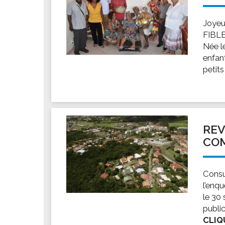
Joyeu
FIBLE
Née l
enfant
petits
REV
CO
Consu
l’enq
le 30 
publi
CLIQ