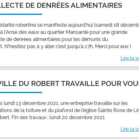
LECTE DE DENRÉES ALIMENTAIRES
ssion locale
EMPLOI
LE SERVICE CULTUREL
Guide des activ
ollèges et le lycée
Offres d'emploi
Les activités
lidarité robertine se manifeste aujourd'hui [samedi 18 décem
nseil local des jeunes
SOCIAL-SOLIDARITÉ
 à l'Anse des eaux au quartier Mansarde pour une grande
ANCE
Le Centre Communal d'Action Social
cte de denrées alimentaires pour les démunis du
uration scolaire
Les aides sociales
. N'hésitez pas à y aller c'est jusqu'à 17h. Merci pour eux !
coles maternelles et primaire
Logement
Lire la s
es de loisirs - ALSH
Antenne Municipale de Développement et de
Cohésion Sociale
rtail famille
Epicerie sociale et solidaire "Rayon de Soleil"
VILLE DU ROBERT TRAVAILLE POUR VOU
TE ENFANCE
Bornes de collecte de l'ACISE
tantes maternelles
 lundi 13 décembre 2021, une entreprise travaille sur les
crèches
tions de la toiture et du plafond de l'église Sainte Rose de L
bert. Fin des travaux : lundi 20 décembre 2021
Lire la s