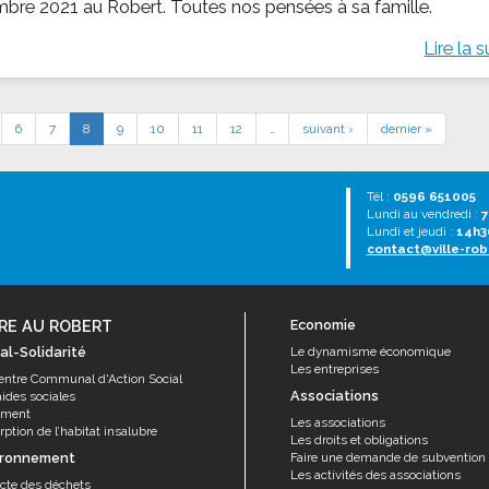
bre 2021 au Robert. Toutes nos pensées à sa famille.
Lire la s
6
7
8
9
10
11
12
…
suivant ›
dernier »
Tél :
0596 651005
Lundi au vendredi :
7
Lundi et jeudi :
14h3
contact@ville-rob
RE AU ROBERT
Economie
al-Solidarité
Le dynamisme économique
Les entreprises
entre Communal d'Action Social
Associations
aides sociales
ement
Les associations
ption de l’habitat insalubre
Les droits et obligations
ironnement
Faire une demande de subvention
Les activités des associations
ecte des déchets