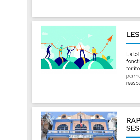
LES
La lo
foncti
territ
perme
resso
RAP
SES