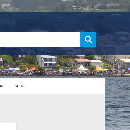
recherche
RE
SPORT
ENTS SPORTIFS
nts municipaux
S
u service des sports