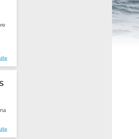
ités sportives
bre
uite
S
ima
uite