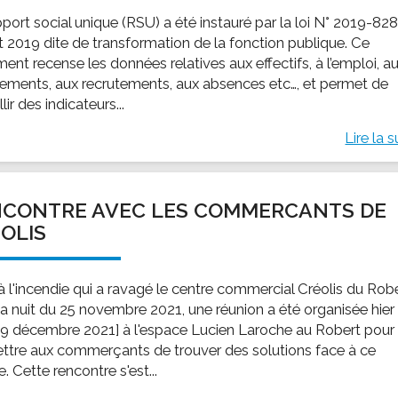
pport social unique (RSU) a été instauré par la loi N° 2019-82
t 2019 dite de transformation de la fonction publique. Ce
ent recense les données relatives aux effectifs, à l’emploi, a
ments, aux recrutements, aux absences etc…, et permet de
llir des indicateurs...
Lire la s
NCONTRE AVEC LES COMMERCANTS DE
OLIS
 à l'incendie qui a ravagé le centre commercial Créolis du Rob
la nuit du 25 novembre 2021, une réunion a été organisée hier
i 9 décembre 2021] à l'espace Lucien Laroche au Robert pour
ttre aux commerçants de trouver des solutions face à ce
re. Cette rencontre s'est...