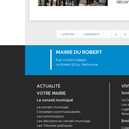
décem
« premier
‹ précédent
…
4
5
MAIRIE DU ROBERT
Rue Vincent Allègre,
Le Robert 97231, Martinique
ACTUALITÉ
VIV
VOTRE MAIRIE
Soci
Le conseil municipal
Le C
Les 
Le conseil municipal
Log
Conseillers communautaires
Résor
Les commissions
Env
Les décisions du conseil municipal
Les Tribunes politiques
Coll