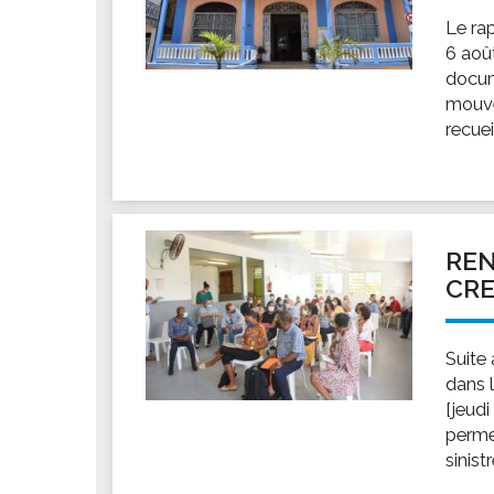
Le ra
6 aoû
docum
mouve
recuei
RE
CRE
Suite
dans 
[jeud
perme
sinist