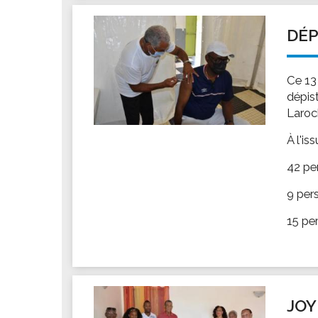
Les associations
Les droits et obligations
DÉP
Faire une demande de subvention
Les activités des associations
Ce 13
VIE PRATIQUE
dépis
Laroc
Les espaces numériques
Infos baignade
À l'is
Infos sargasse
42 pe
Toilettes publiques
9 per
Stationnement
15 pe
Les marchés
Le funéraire
Numéros d'urgence
SANTÉ
JOY
Annuaire santé